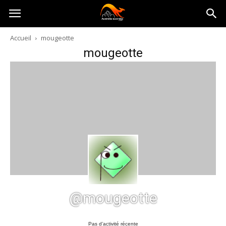
Australia-
Accueil
mougeotte
mougeotte
australie.com
@mougeotte
Pas d’activité récente