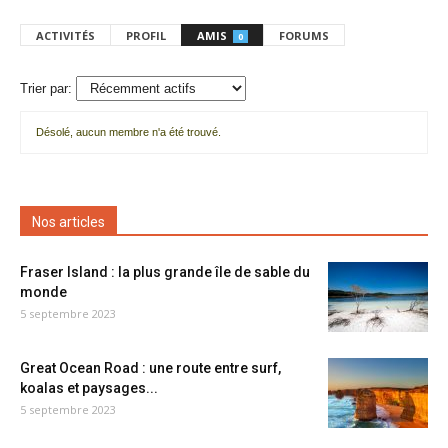
ACTIVITÉS
PROFIL
AMIS
FORUMS
0
Trier par:
Désolé, aucun membre n'a été trouvé.
Mes
amis
Nos articles
Fraser Island : la plus grande île de sable du
monde
5 septembre 2023
Great Ocean Road : une route entre surf,
koalas et paysages...
5 septembre 2023