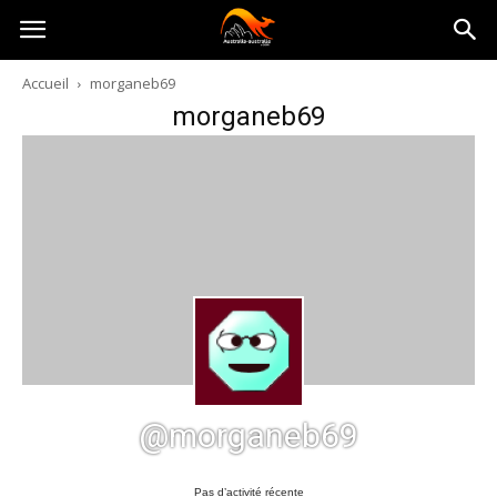
Australia-
Accueil
morganeb69
morganeb69
australie.com
@morganeb69
Pas d’activité récente