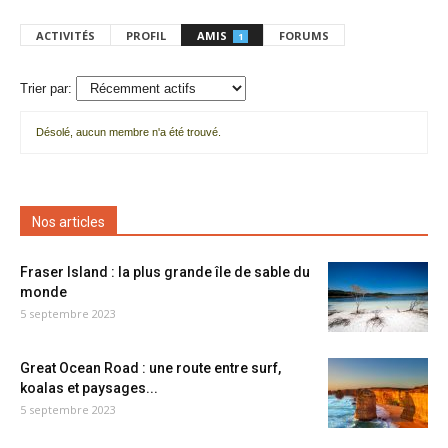
ACTIVITÉS
PROFIL
AMIS
FORUMS
1
Trier par:
Désolé, aucun membre n'a été trouvé.
Mes
amis
Nos articles
Fraser Island : la plus grande île de sable du
monde
5 septembre 2023
Great Ocean Road : une route entre surf,
koalas et paysages...
5 septembre 2023