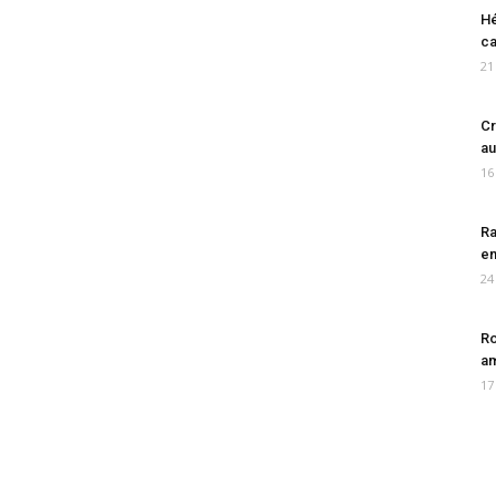
Hé
ca
21
Cr
au
16
Ra
en
24
Ro
am
17