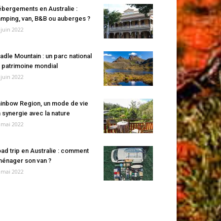
bergements en Australie :
mping, van, B&B ou auberges ?
 juin 2022
adle Mountain : un parc national
 patrimoine mondial
 juin 2022
inbow Region, un mode de vie
 synergie avec la nature
 mai 2022
ad trip en Australie : comment
énager son van ?
 mai 2022