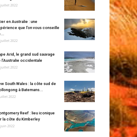
 juillet 2022
ier en Australie : une
périence que l’on vous conseille
...
 juillet 2022
pe Arid, le grand sud sauvage
 l’Australie occidentale
 juillet 2022
w South Wales : la côte sud de
llongong à Batemans...
juillet 2022
ntgomery Reef : lieu iconique
r la côte du Kimberley
 juin 2022