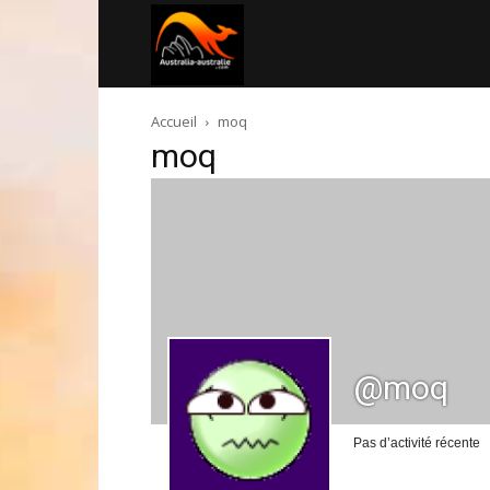
Australia-
Accueil
moq
australie.com
moq
@moq
Pas d’activité récente