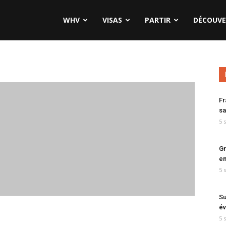
WHV
VISAS
PARTIR
DÉCOUVE
Fr
sa
5 
Gr
en
5 
Su
év
5 