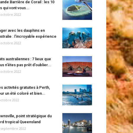
ande Barrière de Corail : les 10
es qui vont vous...
 octobre 2022
ger avec les dauphins en
stralie : l’incroyable expérience
 octobre 2022
its australiennes : 7 lieux que
us n’êtes pas prêt d’oublier...
 octobre 2022
s activités gratuites à Perth,
ur un été coloré et bien...
octobre 2022
wnsville, point stratégique du
rd tropical Queensland
 septembre 2022