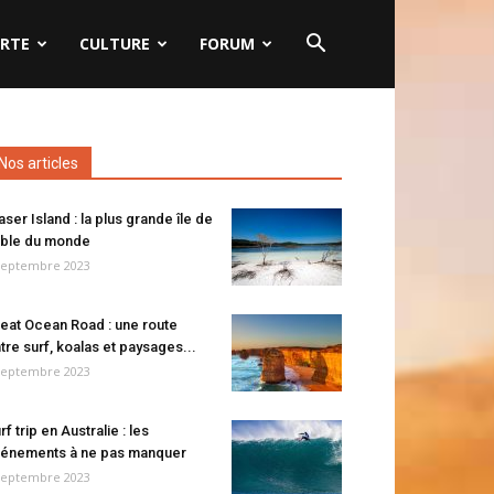
RTE
CULTURE
FORUM
Nos articles
aser Island : la plus grande île de
ble du monde
septembre 2023
eat Ocean Road : une route
tre surf, koalas et paysages...
septembre 2023
rf trip en Australie : les
énements à ne pas manquer
septembre 2023