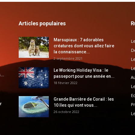
Articles populaires
R
Marsupiaux : 7 adorables
Le
créatures dont vous allez faire
Dé
la connaissance...
2 septembre 2021
Le
Le
Le Working Holiday Visa : le
...
passeport pour une année en...
Au
18 février 2022
Le
E
Grande Barrière de Corail : les
r
Pr
10 îles qui vont vous...
26 octobre 2022
Le