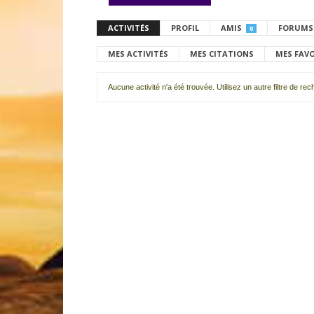
ACTIVITÉS
PROFIL
AMIS
FORUMS
0
MES ACTIVITÉS
MES CITATIONS
MES FAV
Aucune activité n'a été trouvée. Utilisez un autre filtre de re