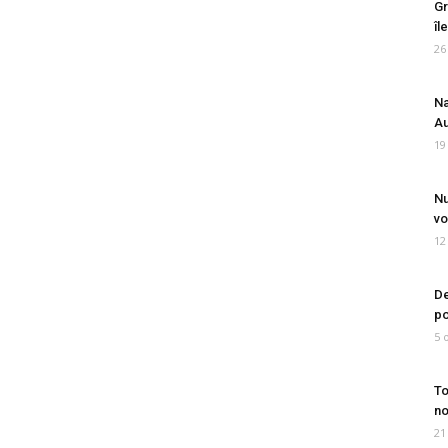
Gr
îl
26
Na
Au
19
Nu
vo
12
De
po
5 
To
no
21