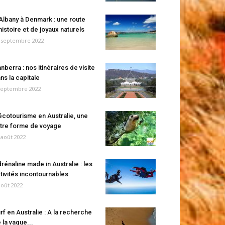
Albany à Denmark : une route
histoire et de joyaux naturels
 septembre 2022
nberra : nos itinéraires de visite
ns la capitale
septembre 2022
écotourisme en Australie, une
tre forme de voyage
 août 2022
rénaline made in Australie : les
tivités incontournables
août 2022
rf en Australie : A la recherche
 la vague...