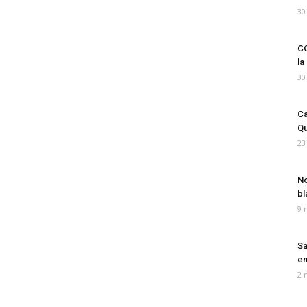
30
CO
la
30
Ca
Qu
23
No
bl
9 
Sa
em
2 