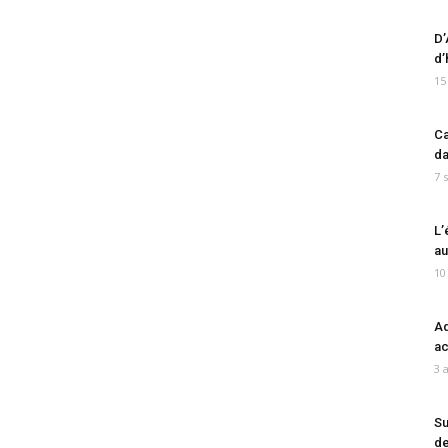
D’
d’
15
Ca
da
7 
L’
au
10
Ad
ac
3 
Su
de