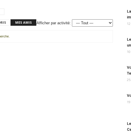
La
im
ORIS
MES AMIS
Afficher par activité:
12
cherche.
Le
un
10
Vo
Te
25
Vo
19
Le
Ce