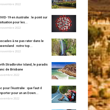
 novembre 2022
VID-19 en Australie : le point sur
 situation pour les...
 novembre 2022
scades à ne pas rater dans le
eensland : notre top...
 novembre 2022
rth Stradbroke Island, le paradis
anc de Brisbane
novembre 2022
c pour l’Australie : que faut-il
porter pour un an Down...
novembre 2022