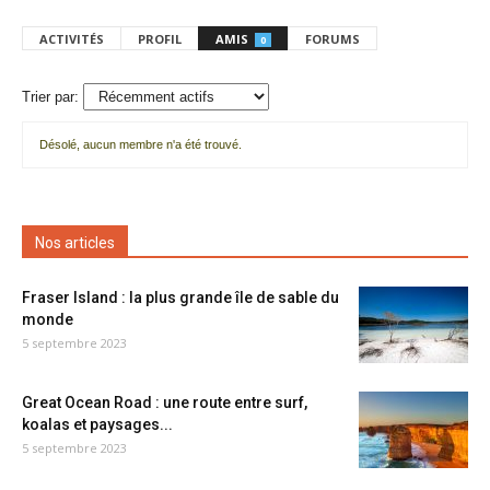
ACTIVITÉS
PROFIL
AMIS
FORUMS
0
Trier par:
Désolé, aucun membre n'a été trouvé.
Mes
amis
Nos articles
Fraser Island : la plus grande île de sable du
monde
5 septembre 2023
Great Ocean Road : une route entre surf,
koalas et paysages...
5 septembre 2023