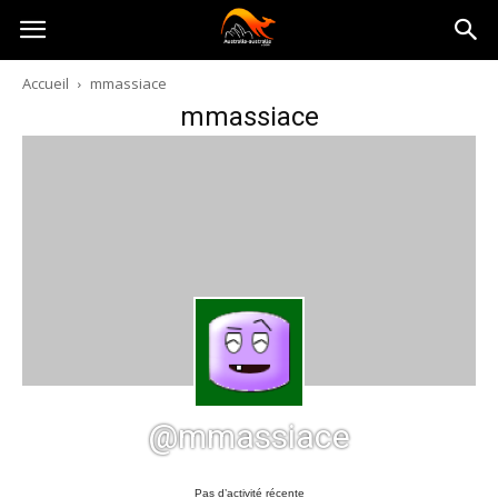
Australia-
Accueil
mmassiace
mmassiace
australie.com
@mmassiace
Pas d’activité récente