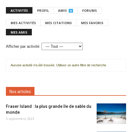
ACTIVITÉS
PROFIL
AMIS
FORUMS
0
MES ACTIVITÉS
MES CITATIONS
MES FAVORIS
MES AMIS
Afficher par activité:
Aucune activité n'a été trouvée. Utilisez un autre filtre de recherche.
Nos articles
Fraser Island : la plus grande île de sable du
monde
5 septembre 2023