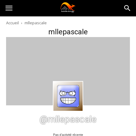
Australia-
Accueil
mllepascale
mllepascale
australie.com
@mllepascale
Pas d’activité récente