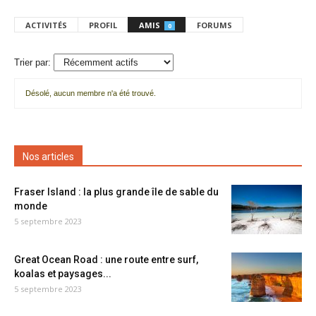
ACTIVITÉS
PROFIL
AMIS
FORUMS
0
Trier par:
Désolé, aucun membre n'a été trouvé.
Mes
amis
Nos articles
Fraser Island : la plus grande île de sable du
monde
5 septembre 2023
Great Ocean Road : une route entre surf,
koalas et paysages...
5 septembre 2023