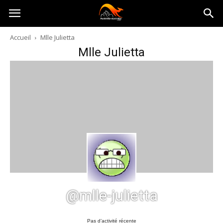
Australia-
Accueil
Mlle Julietta
Mlle Julietta
australie.com
@mlle-julietta
Pas d’activité récente