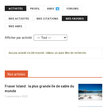
ACTIVITÉS
PROFIL
AMIS
FORUMS
0
MES ACTIVITÉS
MES CITATIONS
MES FAVORIS
MES AMIS
Afficher par activité:
Aucune activité n'a été trouvée. Utilisez un autre filtre de recherche.
Nos articles
Fraser Island : la plus grande île de sable du
monde
5 septembre 2023