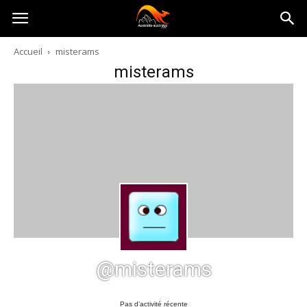
Australia-
Accueil
misterams
misterams
australie.com
@misterams
Pas d’activité récente