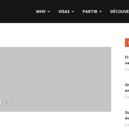
WHV
VISAS
PARTIR
DÉCOUVE
Fr
sa
5 
Gr
en
5 
nou
Su
év
5 