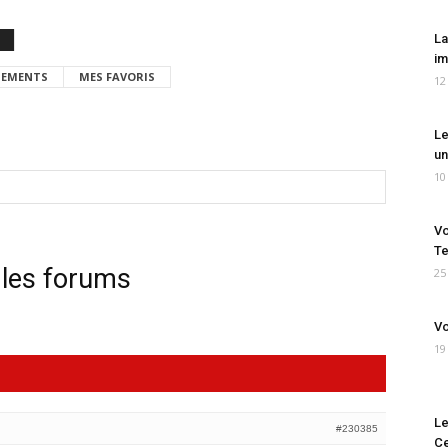
La
im
EMENTS
MES FAVORIS
12
Le
un
10
Vo
Te
 les forums
25
Vo
19
Le
#230385
Ce