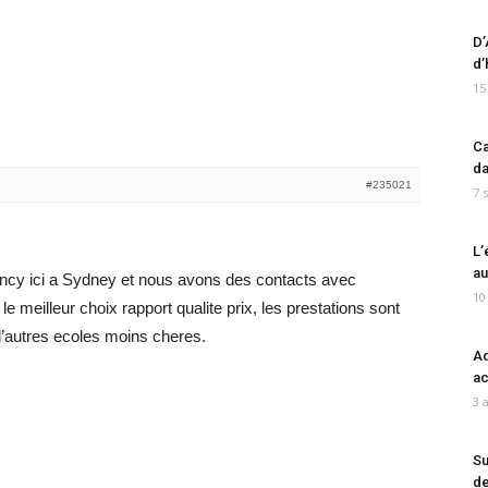
D’
d’
15
Ca
da
#235021
7 
L’
au
gency ici a Sydney et nous avons des contacts avec
10
le meilleur choix rapport qualite prix, les prestations sont
’autres ecoles moins cheres.
Ad
ac
3 
Su
de