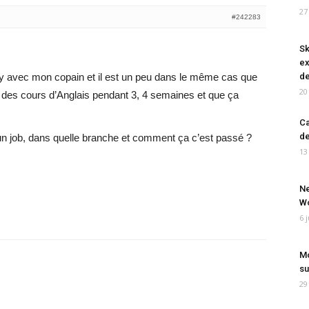
27
#242283
Sk
ex
y avec mon copain et il est un peu dans le même cas que
de
20
re des cours d’Anglais pendant 3, 4 semaines et que ça
Ca
de
 un job, dans quelle branche et comment ça c’est passé ?
13
Ne
Wo
6 
Mo
su
29