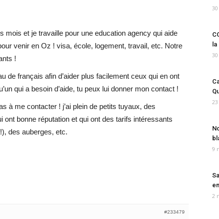
30
 mois et je travaille pour une education agency qui aide
CO
la
pour venir en Oz ! visa, école, logement, travail, etc. Notre
30
ants !
u de français afin d’aider plus facilement ceux qui en ont
Ca
u’un qui a besoin d’aide, tu peux lui donner mon contact !
Qu
23
as à me contacter ! j’ai plein de petits tuyaux, des
 ont bonne réputation et qui ont des tarifs intéressants
No
!), des auberges, etc.
bl
9 
Sa
em
2 
#233479