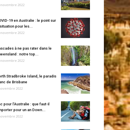
 novembre 2022
VID-19 en Australie : le point sur
 situation pour les...
 novembre 2022
scades à ne pas rater dans le
eensland : notre top...
 novembre 2022
rth Stradbroke Island, le paradis
anc de Brisbane
novembre 2022
c pour l’Australie : que faut-il
porter pour un an Down...
novembre 2022