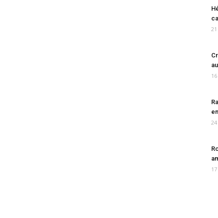
Hé
ca
21
Cr
au
16
Ra
en
24
Ro
am
17