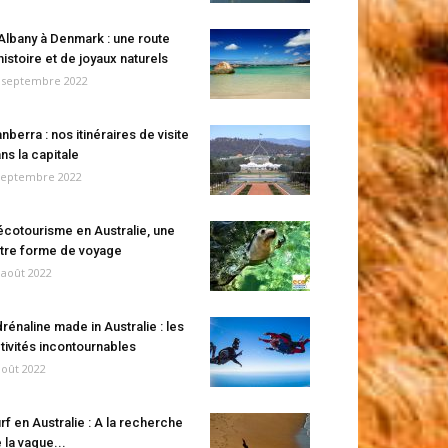
Albany à Denmark : une route
histoire et de joyaux naturels
 septembre 2022
nberra : nos itinéraires de visite
ns la capitale
septembre 2022
écotourisme en Australie, une
tre forme de voyage
 août 2022
rénaline made in Australie : les
tivités incontournables
août 2022
rf en Australie : A la recherche
 la vague...