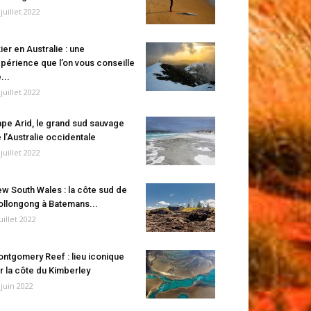
 juillet 2022
ier en Australie : une
périence que l’on vous conseille
...
 juillet 2022
pe Arid, le grand sud sauvage
 l’Australie occidentale
 juillet 2022
w South Wales : la côte sud de
llongong à Batemans...
juillet 2022
ntgomery Reef : lieu iconique
r la côte du Kimberley
 juin 2022