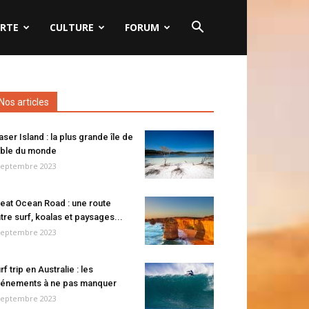
RTE
CULTURE
FORUM
Nos articles
aser Island : la plus grande île de
ble du monde
septembre 2023
eat Ocean Road : une route
tre surf, koalas et paysages...
septembre 2023
rf trip en Australie : les
énements à ne pas manquer
septembre 2023