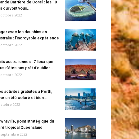
ande Barrière de Corail : les 10
es qui vont vous...
 octobre 2022
ger avec les dauphins en
stralie : l’incroyable expérience
 octobre 2022
its australiennes : 7 lieux que
us n’êtes pas prêt d’oublier...
 octobre 2022
s activités gratuites à Perth,
ur un été coloré et bien...
octobre 2022
wnsville, point stratégique du
rd tropical Queensland
 septembre 2022