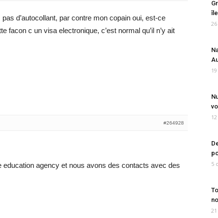
Gr
îl
 pas d’autocollant, par contre mon copain oui, est-ce
26
te facon c un visa electronique, c’est normal qu’il n’y ait
Na
Au
19
Nu
vo
12
#264928
De
po
5 
une education agency et nous avons des contacts avec des
To
no
21