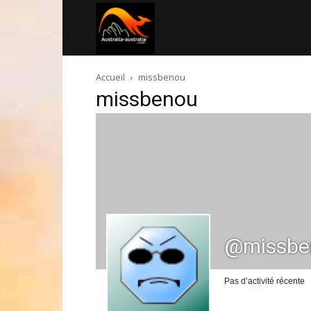
Australia-
Accueil
missbenou
australie.com
missbenou
@missbe
Pas d’activité récente