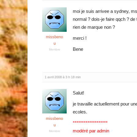
moi je suis arrivee a sydney, ms
normal ? dois-je faire qqch ? de t
rien de marque non ?
missbeno
merci !
u
Bene
Membre
1 avril 2008 à 3 h 18 min
Salut!
je travaille actuellement pour 
ecoles.
missbeno
*******************
u
modéré par admin
Membre