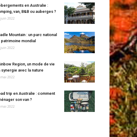
bergements en Australie :
mping, van, B&B ou auberges ?
 juin 2022
adle Mountain : un parc national
 patrimoine mondial
 juin 2022
inbow Region, un mode de vie
 synergie avec la nature
 mai 2022
ad trip en Australie : comment
énager son van ?
 mai 2022