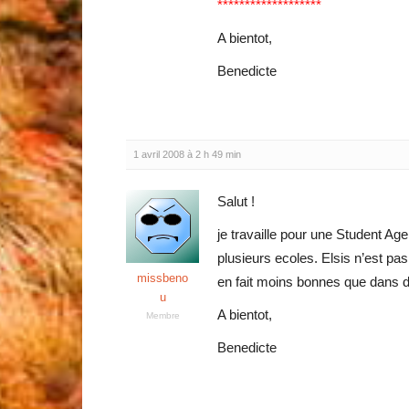
*******************
A bientot,
Benedicte
1 avril 2008 à 2 h 49 min
Salut !
je travaille pour une Student A
plusieurs ecoles. Elsis n’est pas 
missbeno
en fait moins bonnes que dans d
u
A bientot,
Membre
Benedicte