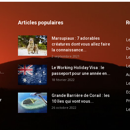
Articles populaires
R
Marsupiaux : 7 adorables
Le
créatures dont vous allez faire
Dé
la connaissance...
2 septembre 2021
Le
Le
Le Working Holiday Visa : le
...
passeport pour une année en...
Au
18 février 2022
Le
E
Grande Barrière de Corail : les
r
Pr
10 îles qui vont vous...
26 octobre 2022
Le