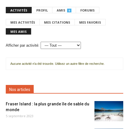
ACTIVITÉS
PROFIL
AMIS
FORUMS
0
MES ACTIVITÉS
MES CITATIONS
MES FAVORIS
MES AMIS
Afficher par activité:
Aucune activité n'a été trouvée. Utilisez un autre filtre de recherche.
Nos articles
Fraser Island : la plus grande île de sable du
monde
5 septembre 2023