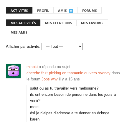
ACTIVITÉS
PROFIL
AMIS
FORUMS
0
MES ACTIVITÉS
MES CITATIONS
MES FAVORIS
MES AMIS
Afficher par activité:
misoki
a répondu au sujet
cherche fruit picking en tsamanie ou vers sydney
dans
le forum
Jobs whv
il y a 15 ans
salut ou as tu travailler vers melbourne?
ils ont encore besoin de personne dans les jours à
venir?
merci
dsl je n’aipas d’adresse a te donner en échnge
karen