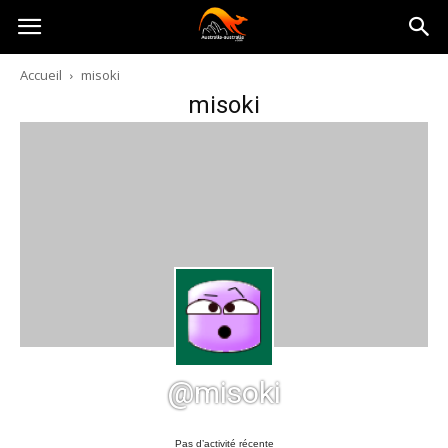
Australia-
Accueil
misoki
misoki
australie.com
@misoki
Pas d’activité récente