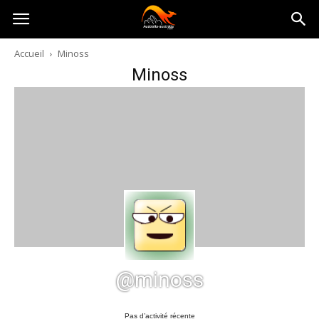
Australia-
Accueil
Minoss
Minoss
australie.com
@minoss
Pas d’activité récente