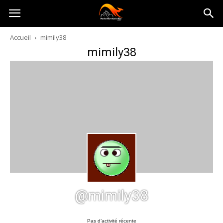
Australia-
Accueil
mimily38
mimily38
australie.com
@mimily38
Pas d’activité récente