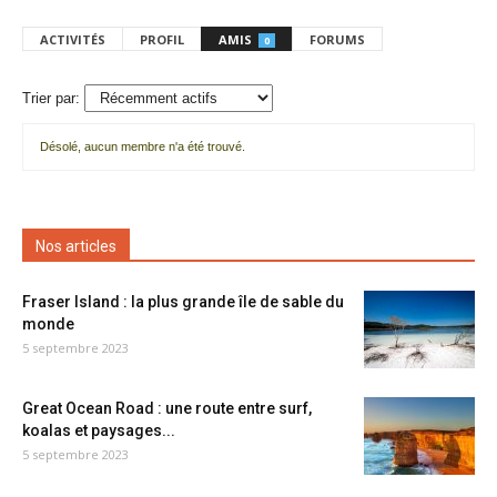
ACTIVITÉS
PROFIL
AMIS
FORUMS
0
Trier par:
Désolé, aucun membre n'a été trouvé.
Mes
amis
Nos articles
Fraser Island : la plus grande île de sable du
monde
5 septembre 2023
Great Ocean Road : une route entre surf,
koalas et paysages...
5 septembre 2023