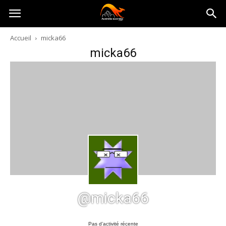
Australia-
Accueil
micka66
micka66
australie.com
@micka66
Pas d’activité récente