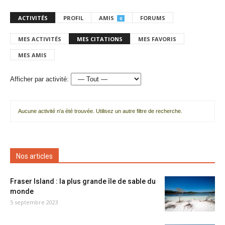
ACTIVITÉS
PROFIL
AMIS
FORUMS
0
MES ACTIVITÉS
MES CITATIONS
MES FAVORIS
MES AMIS
Afficher par activité:
Aucune activité n'a été trouvée. Utilisez un autre filtre de recherche.
Nos articles
Fraser Island : la plus grande île de sable du
monde
5 septembre 2023