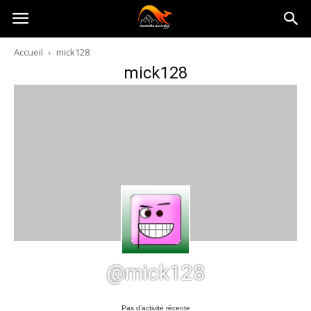
Australia-
Accueil
mick128
mick128
australie.com
@mick128
Pas d’activité récente