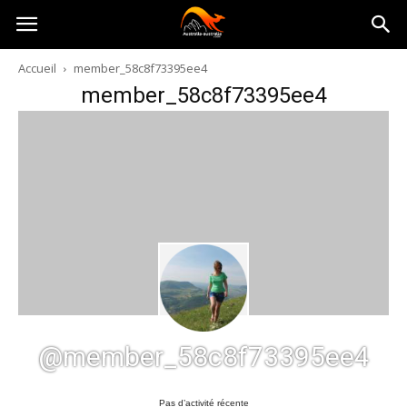
Australia-
Accueil
member_58c8f73395ee4
member_58c8f73395ee4
australie.com
@member_58c8f73395ee4
Pas d’activité récente