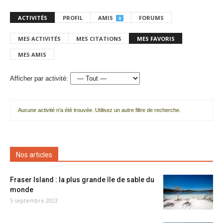
ACTIVITÉS
PROFIL
AMIS
FORUMS
0
MES ACTIVITÉS
MES CITATIONS
MES FAVORIS
MES AMIS
Afficher par activité:
Aucune activité n'a été trouvée. Utilisez un autre filtre de recherche.
Nos articles
Fraser Island : la plus grande île de sable du
monde
5 septembre 2023