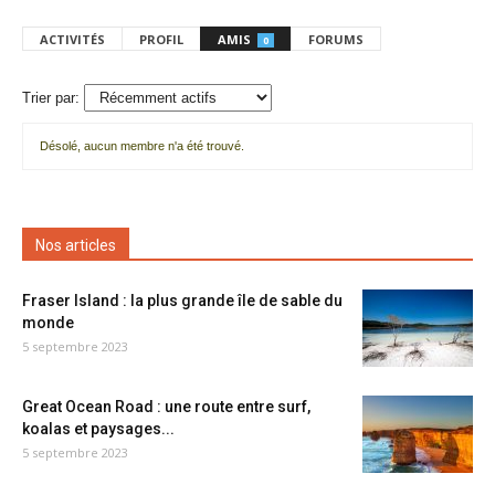
ACTIVITÉS
PROFIL
AMIS
FORUMS
0
Trier par:
Désolé, aucun membre n'a été trouvé.
Mes
amis
Nos articles
Fraser Island : la plus grande île de sable du
monde
5 septembre 2023
Great Ocean Road : une route entre surf,
koalas et paysages...
5 septembre 2023