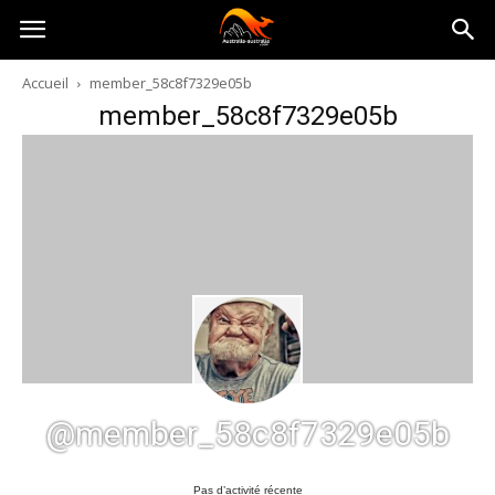
Australia-
Accueil
member_58c8f7329e05b
member_58c8f7329e05b
australie.com
@member_58c8f7329e05b
Pas d’activité récente