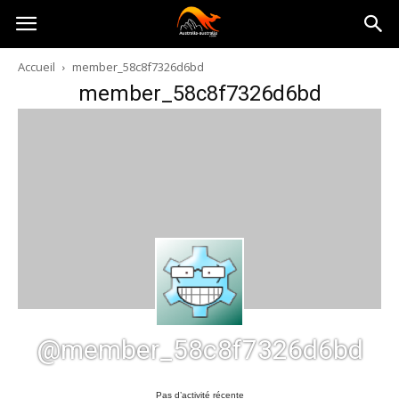
Australia-
Accueil
member_58c8f7326d6bd
member_58c8f7326d6bd
australie.com
@member_58c8f7326d6bd
Pas d’activité récente