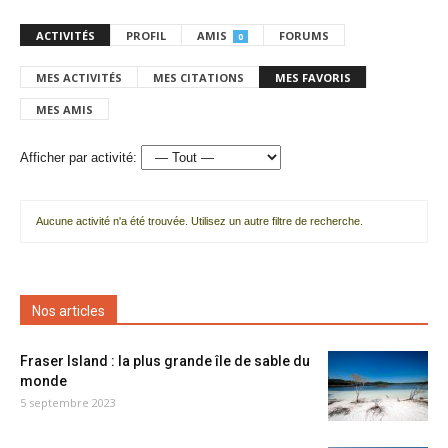
ACTIVITÉS
PROFIL
AMIS
FORUMS
0
MES ACTIVITÉS
MES CITATIONS
MES FAVORIS
MES AMIS
Afficher par activité:
Aucune activité n'a été trouvée. Utilisez un autre filtre de recherche.
Nos articles
Fraser Island : la plus grande île de sable du
monde
5 septembre 2023