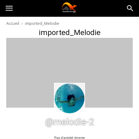
Australia-
Accueil
imported_Melodie
imported_Melodie
australie.com
@melodie-2
Pas d’activité récente