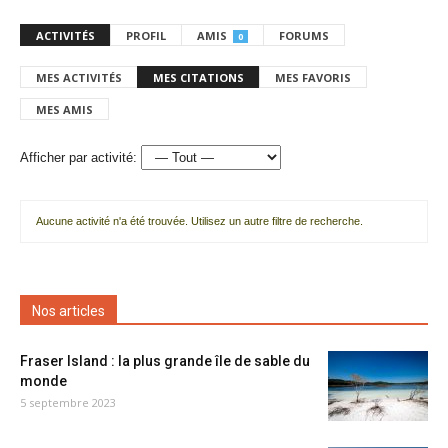
ACTIVITÉS
PROFIL
AMIS
FORUMS
0
MES ACTIVITÉS
MES CITATIONS
MES FAVORIS
MES AMIS
Afficher par activité:
Aucune activité n'a été trouvée. Utilisez un autre filtre de recherche.
Nos articles
Fraser Island : la plus grande île de sable du
monde
5 septembre 2023