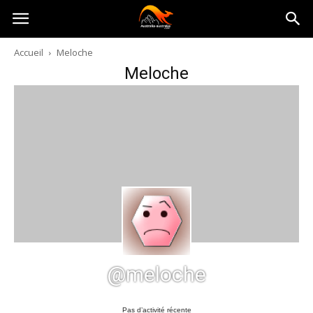
Australia-
Accueil
Meloche
Meloche
australie.com
@meloche
Pas d’activité récente