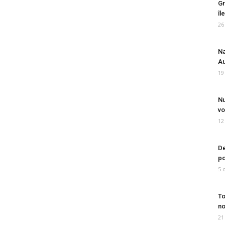
Gr
îl
26
Na
Au
19
Nu
vo
12
De
po
5 
To
no
21