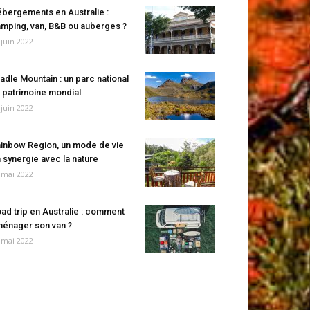
bergements en Australie :
mping, van, B&B ou auberges ?
 juin 2022
adle Mountain : un parc national
 patrimoine mondial
 juin 2022
inbow Region, un mode de vie
 synergie avec la nature
 mai 2022
ad trip en Australie : comment
énager son van ?
 mai 2022