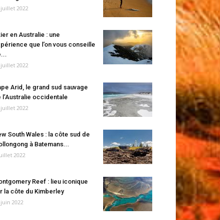
 juillet 2022
ier en Australie : une
périence que l’on vous conseille
...
 juillet 2022
pe Arid, le grand sud sauvage
 l’Australie occidentale
 juillet 2022
w South Wales : la côte sud de
llongong à Batemans...
juillet 2022
ntgomery Reef : lieu iconique
r la côte du Kimberley
 juin 2022