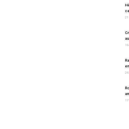
Hé
ca
21
Cr
au
16
Ra
en
24
Ro
am
17