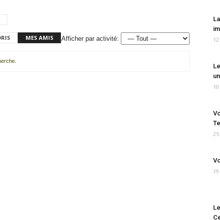
La
im
ORIS
MES AMIS
Afficher par activité:
12
cherche.
Le
un
10
Vo
Te
25
Vo
19
Le
Ce