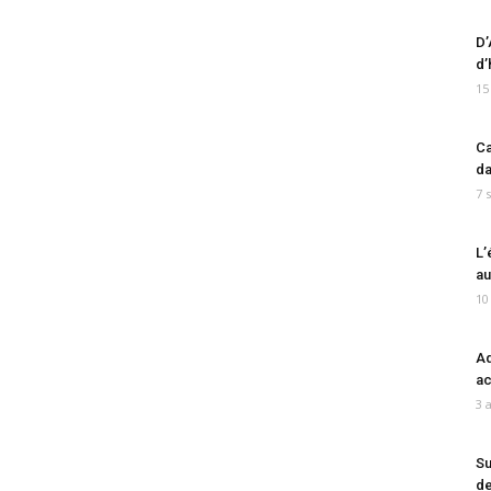
D’
d’
15
Ca
da
7 
L’
au
10
Ad
ac
3 
Su
de