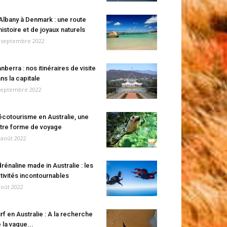
Albany à Denmark : une route
histoire et de joyaux naturels
 septembre 2022
nberra : nos itinéraires de visite
ns la capitale
septembre 2022
écotourisme en Australie, une
tre forme de voyage
 août 2022
rénaline made in Australie : les
tivités incontournables
août 2022
rf en Australie : A la recherche
 la vague...