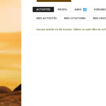
ACTIVITÉS
PROFIL
AMIS
FORUMS
0
MES ACTIVITÉS
MES CITATIONS
MES FAV
Aucune activité n'a été trouvée. Utilisez un autre filtre de re