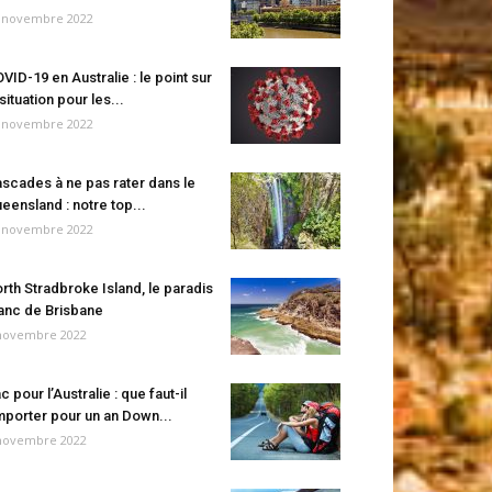
 novembre 2022
VID-19 en Australie : le point sur
 situation pour les...
 novembre 2022
scades à ne pas rater dans le
eensland : notre top...
 novembre 2022
rth Stradbroke Island, le paradis
anc de Brisbane
novembre 2022
c pour l’Australie : que faut-il
porter pour un an Down...
novembre 2022