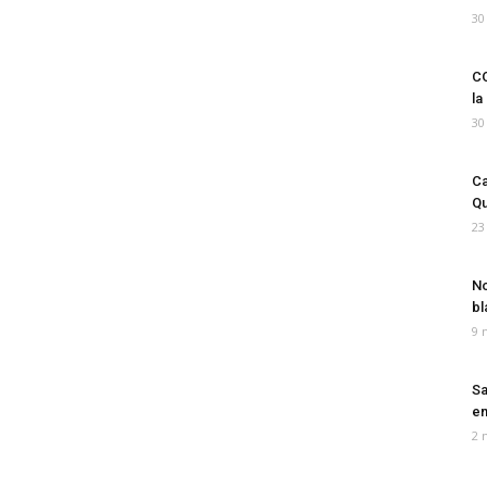
30
CO
la
30
Ca
Qu
23
No
bl
9 
Sa
em
2 