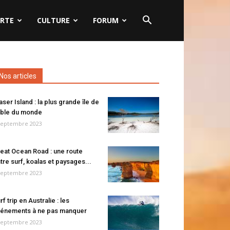
RTE
CULTURE
FORUM
Nos articles
aser Island : la plus grande île de
ble du monde
septembre 2023
eat Ocean Road : une route
tre surf, koalas et paysages...
septembre 2023
rf trip en Australie : les
énements à ne pas manquer
septembre 2023