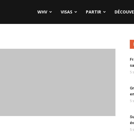
WHV
VISAS
PARTIR
DÉCOUVE
Fr
sa
5 
Gr
en
5 
Su
év
5 