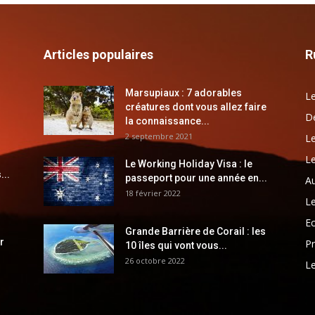
Articles populaires
R
Marsupiaux : 7 adorables
Le
créatures dont vous allez faire
Dé
la connaissance...
2 septembre 2021
Le
Le
Le Working Holiday Visa : le
...
passeport pour une année en...
Au
18 février 2022
Le
E
Grande Barrière de Corail : les
r
Pr
10 îles qui vont vous...
26 octobre 2022
Le