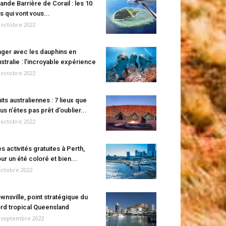
ande Barrière de Corail : les 10
es qui vont vous...
 octobre 2022
ger avec les dauphins en
stralie : l’incroyable expérience
 octobre 2022
its australiennes : 7 lieux que
us n’êtes pas prêt d’oublier...
 octobre 2022
s activités gratuites à Perth,
ur un été coloré et bien...
octobre 2022
wnsville, point stratégique du
rd tropical Queensland
 septembre 2022