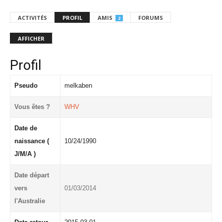
ACTIVITÉS
PROFIL
AMIS
FORUMS
2
AFFICHER
Profil
Pseudo
melkaben
Vous êtes ?
WHV
Date de
naissance (
10/24/1990
J/M/A )
Date départ
vers
01/03/2014
l'Australie