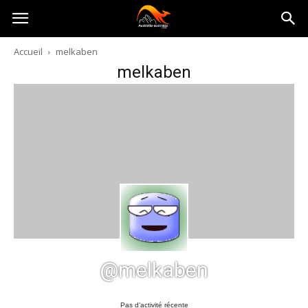
Australia-
Accueil
melkaben
melkaben
australie.com
@melkaben
Pas d’activité récente