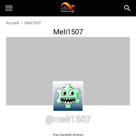
Australia-
Accueil
Meli1507
Meli1507
australie.com
@meli1507
Pas d’activité récente