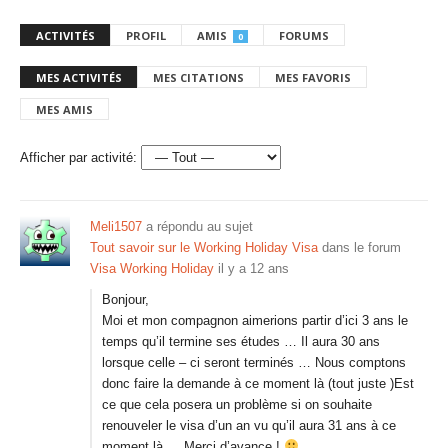
ACTIVITÉS
PROFIL
AMIS
FORUMS
0
MES ACTIVITÉS
MES CITATIONS
MES FAVORIS
MES AMIS
Afficher par activité:
Meli1507
a répondu au sujet
Tout savoir sur le Working Holiday Visa
dans le forum
Visa Working Holiday
il y a 12 ans
Bonjour,
Moi et mon compagnon aimerions partir d’ici 3 ans le
temps qu’il termine ses études … Il aura 30 ans
lorsque celle – ci seront terminés … Nous comptons
donc faire la demande à ce moment là (tout juste )Est
ce que cela posera un problème si on souhaite
renouveler le visa d’un an vu qu’il aura 31 ans à ce
moment là … Merci d’avance !