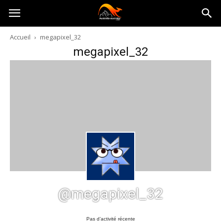
Australia-
Accueil
megapixel_32
megapixel_32
australie.com
@megapixel_32
Pas d’activité récente