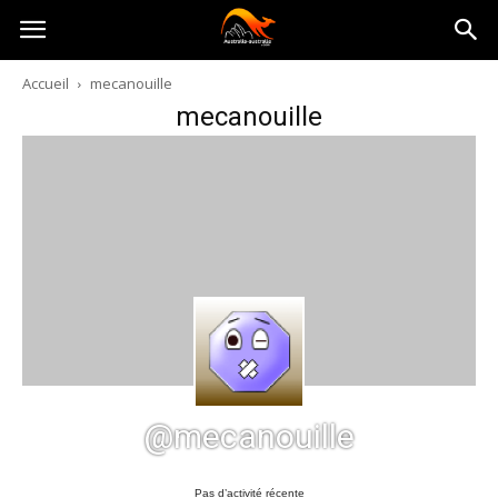
Australia-
Accueil
mecanouille
mecanouille
australie.com
@mecanouille
Pas d’activité récente