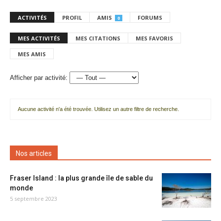
ACTIVITÉS
PROFIL
AMIS
FORUMS
0
MES ACTIVITÉS
MES CITATIONS
MES FAVORIS
MES AMIS
Afficher par activité:
Aucune activité n'a été trouvée. Utilisez un autre filtre de recherche.
Nos articles
Fraser Island : la plus grande île de sable du
monde
5 septembre 2023