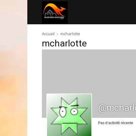
Australia-
Accueil
mcharlotte
australie.com
mcharlotte
@mcharl
Pas d’activité récente