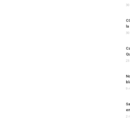
30
CO
la
30
Ca
Qu
23
No
bl
9 
Sa
em
2 