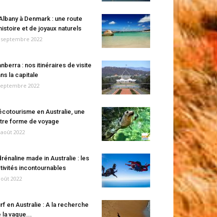
Albany à Denmark : une route
histoire et de joyaux naturels
 septembre 2022
nberra : nos itinéraires de visite
ns la capitale
septembre 2022
écotourisme en Australie, une
tre forme de voyage
 août 2022
rénaline made in Australie : les
tivités incontournables
août 2022
rf en Australie : A la recherche
 la vague...