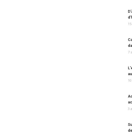
D’
d’
15
Ca
da
7 
L’
au
10
Ad
ac
3 
Su
de