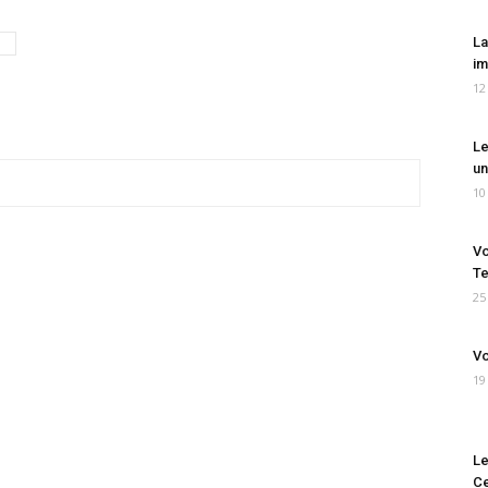
La
im
12
Le
un
10
Vo
Te
25
Vo
19
Le
Ce