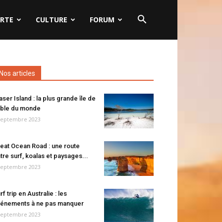
RTE
CULTURE
FORUM
Nos articles
aser Island : la plus grande île de
ble du monde
septembre 2023
eat Ocean Road : une route
tre surf, koalas et paysages...
septembre 2023
rf trip en Australie : les
énements à ne pas manquer
septembre 2023