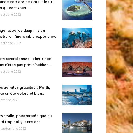
ande Barrière de Corail : les 10
es qui vont vous...
 octobre 2022
ger avec les dauphins en
stralie : l’incroyable expérience
 octobre 2022
its australiennes : 7 lieux que
us n’êtes pas prêt d’oublier...
 octobre 2022
s activités gratuites à Perth,
ur un été coloré et bien...
octobre 2022
wnsville, point stratégique du
rd tropical Queensland
 septembre 2022