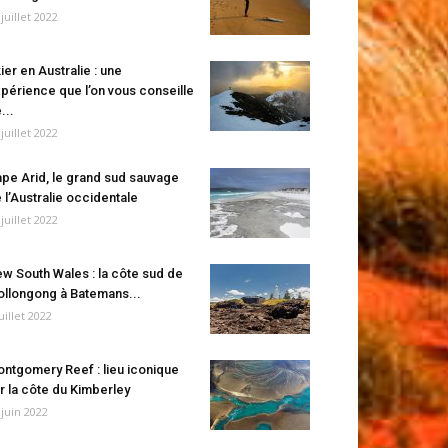
 juillet 2022
ier en Australie : une
périence que l’on vous conseille
...
 juillet 2022
pe Arid, le grand sud sauvage
 l’Australie occidentale
 juillet 2022
w South Wales : la côte sud de
llongong à Batemans...
juillet 2022
ntgomery Reef : lieu iconique
r la côte du Kimberley
 juin 2022