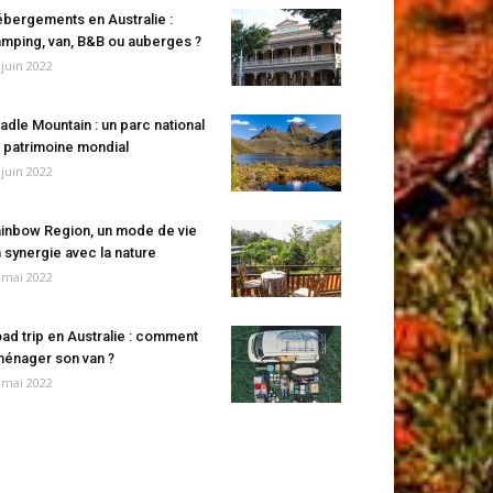
bergements en Australie :
mping, van, B&B ou auberges ?
 juin 2022
adle Mountain : un parc national
 patrimoine mondial
 juin 2022
inbow Region, un mode de vie
 synergie avec la nature
 mai 2022
ad trip en Australie : comment
énager son van ?
 mai 2022