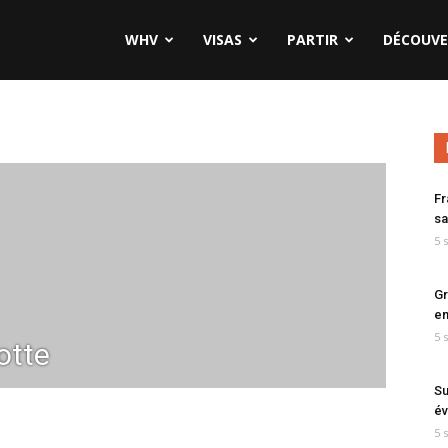
WHV
VISAS
PARTIR
DÉCOUVE
Fr
sa
5 
Gr
en
5 
otte
Su
év
5 