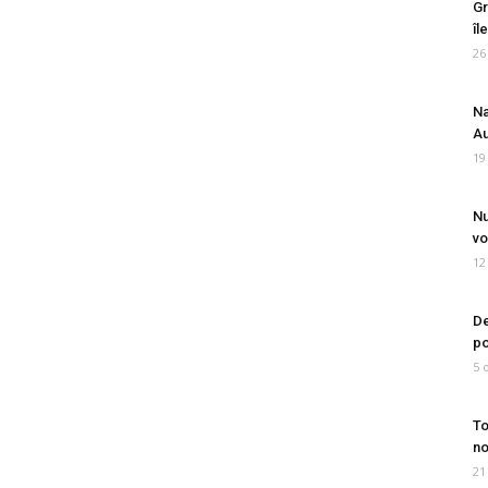
Gr
îl
26
Na
Au
19
Nu
vo
12
De
po
5 
To
no
21