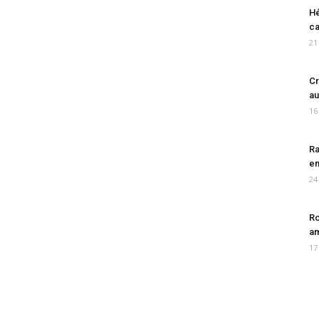
Hé
ca
21
Cr
au
16
Ra
en
24
Ro
am
17