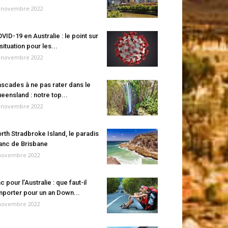
 novembre 2022
VID-19 en Australie : le point sur
 situation pour les...
 novembre 2022
scades à ne pas rater dans le
eensland : notre top...
 novembre 2022
rth Stradbroke Island, le paradis
anc de Brisbane
novembre 2022
c pour l’Australie : que faut-il
porter pour un an Down...
novembre 2022