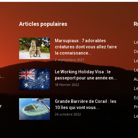
Articles populaires
R
Marsupiaux : 7 adorables
Le
créatures dont vous allez faire
Dé
la connaissance...
2 septembre 2021
Le
Le
Le Working Holiday Visa : le
...
passeport pour une année en...
Au
18 février 2022
Le
E
Grande Barrière de Corail : les
r
Pr
10 îles qui vont vous...
26 octobre 2022
Le