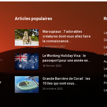
Articles populaires
R
Marsupiaux : 7 adorables
Le
créatures dont vous allez faire
Dé
la connaissance...
2 septembre 2021
Le
Le
Le Working Holiday Visa : le
...
passeport pour une année en...
Au
18 février 2022
Le
E
Grande Barrière de Corail : les
r
Pr
10 îles qui vont vous...
26 octobre 2022
Le