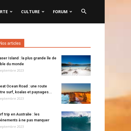
RTE
CULTURE
FORUM
Nos articles
aser Island : la plus grande île de
ble du monde
septembre 2023
eat Ocean Road : une route
tre surf, koalas et paysages...
septembre 2023
rf trip en Australie : les
énements à ne pas manquer
septembre 2023