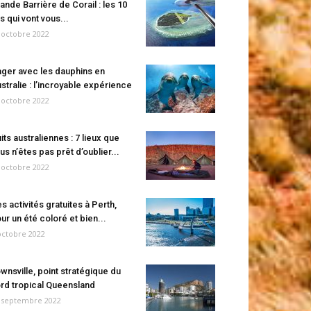
ande Barrière de Corail : les 10
es qui vont vous...
 octobre 2022
ger avec les dauphins en
stralie : l’incroyable expérience
 octobre 2022
its australiennes : 7 lieux que
us n’êtes pas prêt d’oublier...
 octobre 2022
s activités gratuites à Perth,
ur un été coloré et bien...
octobre 2022
wnsville, point stratégique du
rd tropical Queensland
 septembre 2022