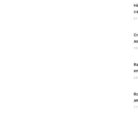
Hé
ca
21
Cr
au
16
Ra
en
24
Ro
am
17