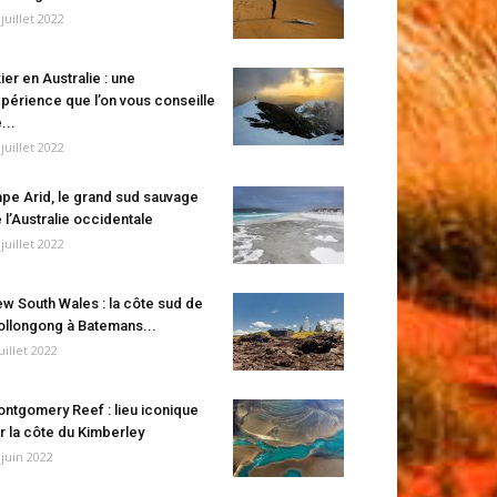
 juillet 2022
ier en Australie : une
périence que l’on vous conseille
...
 juillet 2022
pe Arid, le grand sud sauvage
 l’Australie occidentale
 juillet 2022
w South Wales : la côte sud de
llongong à Batemans...
juillet 2022
ntgomery Reef : lieu iconique
r la côte du Kimberley
 juin 2022