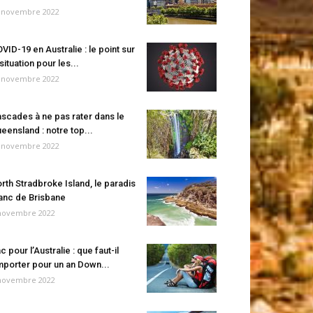
 novembre 2022
VID-19 en Australie : le point sur
 situation pour les...
 novembre 2022
scades à ne pas rater dans le
eensland : notre top...
 novembre 2022
rth Stradbroke Island, le paradis
anc de Brisbane
novembre 2022
c pour l’Australie : que faut-il
porter pour un an Down...
novembre 2022