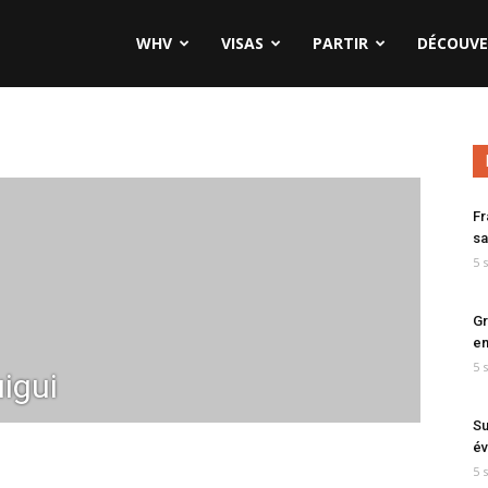
WHV
VISAS
PARTIR
DÉCOUVE
Fr
sa
5 
Gr
en
5 
igui
Su
év
5 