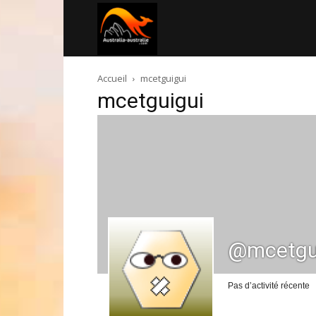
Australia-
Accueil
mcetguigui
australie.com
mcetguigui
@mcetgu
Pas d’activité récente