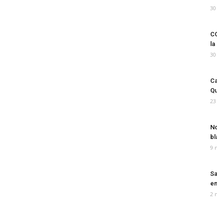
30
CO
la
30
Ca
Qu
23
No
bl
9 
Sa
em
2 