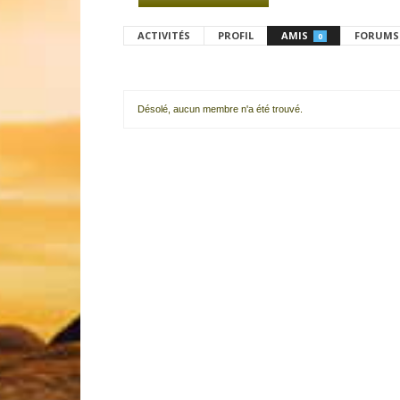
ACTIVITÉS
PROFIL
AMIS
FORUMS
0
Désolé, aucun membre n'a été trouvé.
Mes
amis