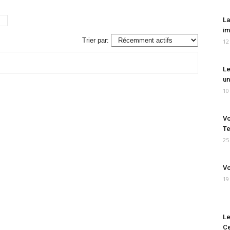
La
im
Trier par:
12
Le
un
10
Vo
Te
25
Vo
19
Le
Ce