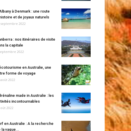
Albany à Denmark : une route
histoire et de joyaux naturels
 septembre 2022
nberra : nos itinéraires de visite
ns la capitale
septembre 2022
écotourisme en Australie, une
tre forme de voyage
 août 2022
rénaline made in Australie : les
tivités incontournables
août 2022
rf en Australie : A la recherche
 la vague...