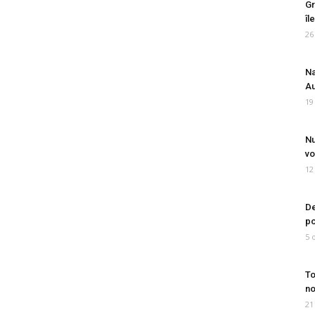
Gr
îl
26
Na
Au
19
Nu
vo
12
De
po
5 
To
no
21