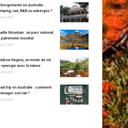
bergements en Australie :
mping, van, B&B ou auberges ?
 juin 2022
adle Mountain : un parc national
 patrimoine mondial
 juin 2022
inbow Region, un mode de vie
 synergie avec la nature
 mai 2022
ad trip en Australie : comment
énager son van ?
 mai 2022