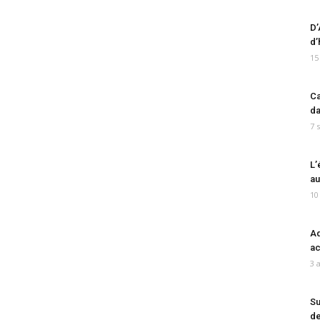
D’
d’
15
Ca
da
7 
L’
au
10
Ad
ac
3 
Su
de