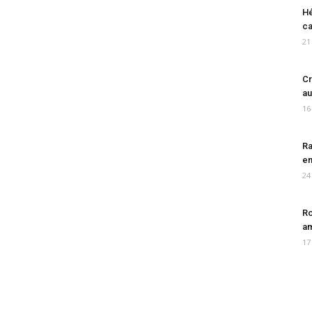
Hé
ca
21
Cr
au
16
Ra
en
24
Ro
am
17