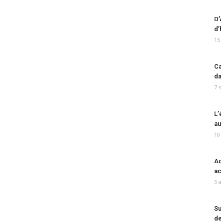
D’
d’
15
Ca
da
7 
L’
au
10
Ad
ac
3 
Su
de