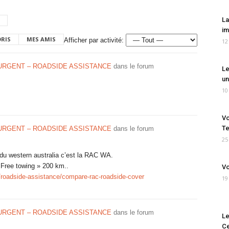
La
im
ORIS
MES AMIS
Afficher par activité:
12
URGENT – ROADSIDE ASSISTANCE
dans le forum
Le
un
10
Vo
Te
URGENT – ROADSIDE ASSISTANCE
dans le forum
25
 du western australia c’est la RAC WA.
 « Free towing » 200 km..
Vo
/roadside-assistance/compare-rac-roadside-cover
19
URGENT – ROADSIDE ASSISTANCE
dans le forum
Le
Ce