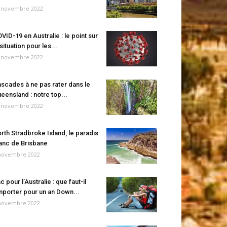
 novembre 2022
VID-19 en Australie : le point sur
 situation pour les...
 novembre 2022
scades à ne pas rater dans le
eensland : notre top...
 novembre 2022
rth Stradbroke Island, le paradis
anc de Brisbane
novembre 2022
c pour l’Australie : que faut-il
porter pour un an Down...
novembre 2022