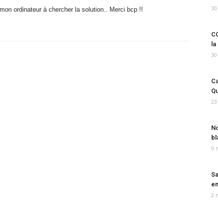
30
on ordinateur à chercher la solution.. Merci bcp !!
CO
la
30
Ca
Qu
23
No
bl
9 
Sa
em
2 