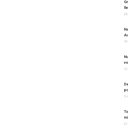
Gr
îl
26
Na
Au
19
Nu
vo
12
De
po
5 
To
no
21