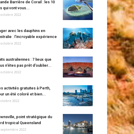
ande Barrière de Corail : les 10
es qui vont vous...
 octobre 2022
ger avec les dauphins en
stralie : l’incroyable expérience
 octobre 2022
its australiennes : 7 lieux que
us n’êtes pas prêt d’oublier...
 octobre 2022
s activités gratuites à Perth,
ur un été coloré et bien...
octobre 2022
wnsville, point stratégique du
rd tropical Queensland
 septembre 2022