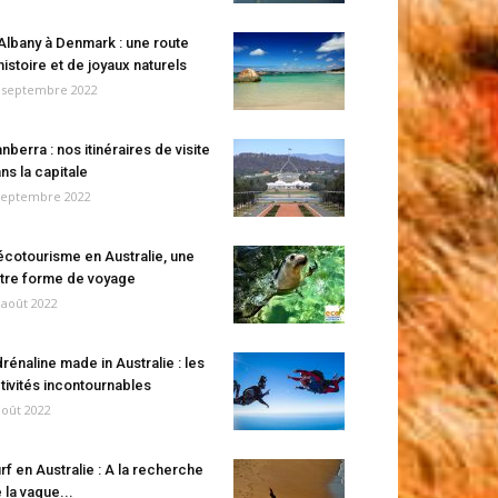
Albany à Denmark : une route
histoire et de joyaux naturels
 septembre 2022
nberra : nos itinéraires de visite
ns la capitale
septembre 2022
écotourisme en Australie, une
tre forme de voyage
 août 2022
rénaline made in Australie : les
tivités incontournables
août 2022
rf en Australie : A la recherche
 la vague...