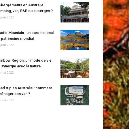
bergements en Australie :
mping, van, B&B ou auberges ?
 juin 2022
adle Mountain : un parc national
 patrimoine mondial
 juin 2022
inbow Region, un mode de vie
 synergie avec la nature
 mai 2022
ad trip en Australie : comment
énager son van ?
 mai 2022