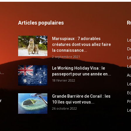
Articles populaires
R
Marsupiaux : 7 adorables
Le
créatures dont vous allez faire
Dé
la connaissance...
2 septembre 2021
Le
Le
Le Working Holiday Visa : le
...
passeport pour une année en...
Au
18 février 2022
Le
E
Grande Barrière de Corail : les
r
Pr
10 îles qui vont vous...
26 octobre 2022
Le