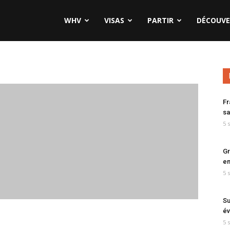
WHV
VISAS
PARTIR
DÉCOUVE
Fr
sa
5 
Gr
en
5 
Su
év
5 