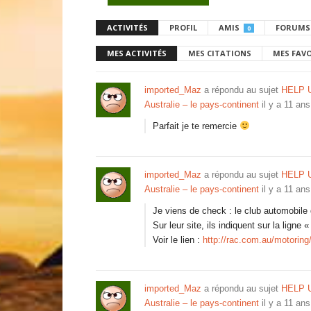
ACTIVITÉS
PROFIL
AMIS
FORUMS
0
MES ACTIVITÉS
MES CITATIONS
MES FAV
imported_Maz
a répondu au sujet
HELP 
Australie – le pays-continent
il y a 11 ans
Parfait je te remercie
imported_Maz
a répondu au sujet
HELP 
Australie – le pays-continent
il y a 11 ans
Je viens de check : le club automobile
Sur leur site, ils indiquent sur la ligne
Voir le lien :
http://rac.com.au/motoring
imported_Maz
a répondu au sujet
HELP 
Australie – le pays-continent
il y a 11 ans