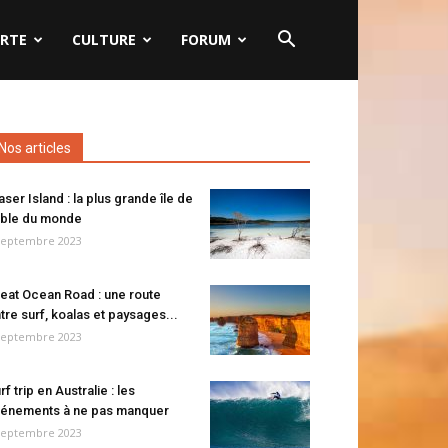
RTE
CULTURE
FORUM
Nos articles
aser Island : la plus grande île de
ble du monde
septembre 2023
eat Ocean Road : une route
tre surf, koalas et paysages...
septembre 2023
rf trip en Australie : les
énements à ne pas manquer
septembre 2023