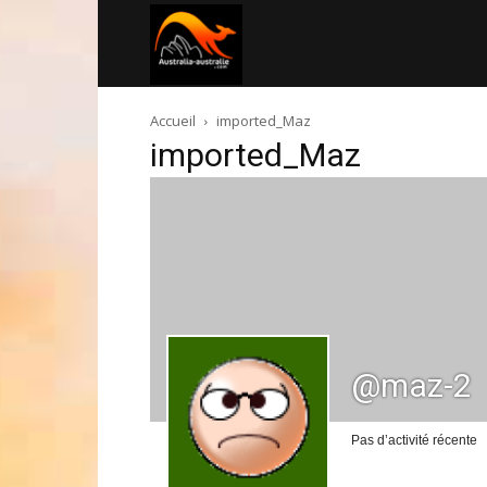
Australia-
Accueil
imported_Maz
australie.com
imported_Maz
@maz-2
Pas d’activité récente