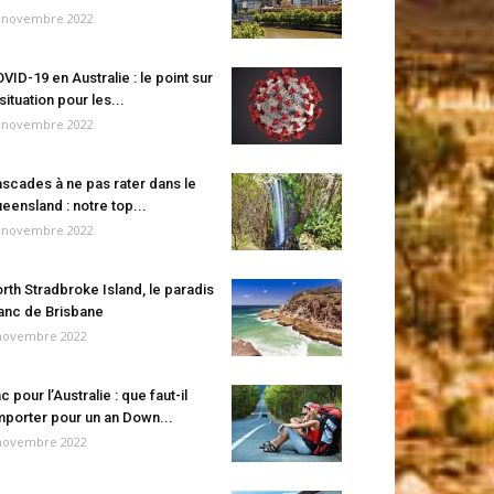
 novembre 2022
VID-19 en Australie : le point sur
 situation pour les...
 novembre 2022
scades à ne pas rater dans le
eensland : notre top...
 novembre 2022
rth Stradbroke Island, le paradis
anc de Brisbane
novembre 2022
c pour l’Australie : que faut-il
porter pour un an Down...
novembre 2022