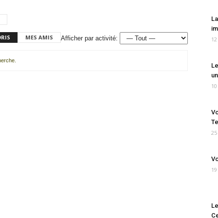
La
im
ORIS
MES AMIS
Afficher par activité:
12
cherche.
Le
un
10
Vo
Te
25
Vo
19
Le
Ce