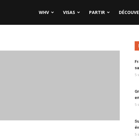
WHV
VISAS
PARTIR
DÉCOUVE
Fr
sa
5 
Gr
en
5 
Su
év
5 