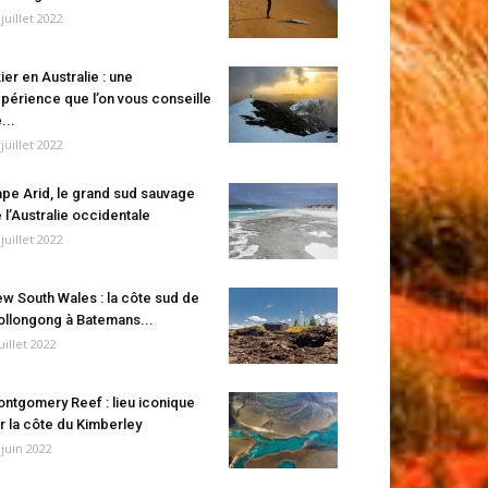
 juillet 2022
ier en Australie : une
périence que l’on vous conseille
...
 juillet 2022
pe Arid, le grand sud sauvage
 l’Australie occidentale
 juillet 2022
w South Wales : la côte sud de
llongong à Batemans...
juillet 2022
ntgomery Reef : lieu iconique
r la côte du Kimberley
 juin 2022