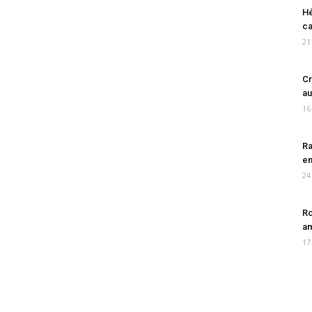
Hé
ca
21
Cr
au
16
Ra
en
24
Ro
am
17