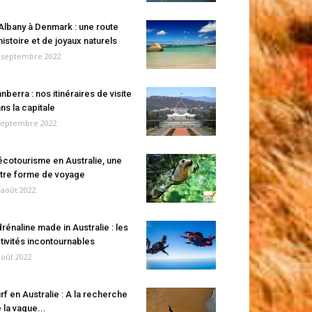
Albany à Denmark : une route
histoire et de joyaux naturels
 septembre 2022
nberra : nos itinéraires de visite
ns la capitale
septembre 2022
écotourisme en Australie, une
tre forme de voyage
 août 2022
rénaline made in Australie : les
tivités incontournables
août 2022
rf en Australie : A la recherche
 la vague...