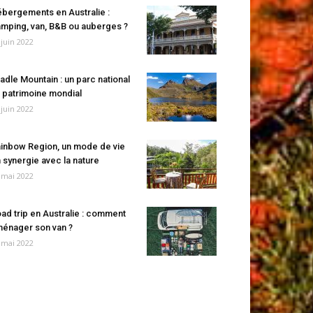
bergements en Australie :
mping, van, B&B ou auberges ?
 juin 2022
adle Mountain : un parc national
 patrimoine mondial
 juin 2022
inbow Region, un mode de vie
 synergie avec la nature
 mai 2022
ad trip en Australie : comment
énager son van ?
 mai 2022