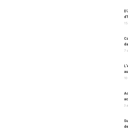
D’
d’
15
Ca
da
7 
L’
au
10
Ad
ac
3 
Su
de