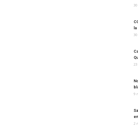
30
CO
la
30
Ca
Qu
23
No
bl
9 
Sa
em
2 