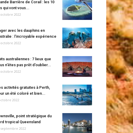
ande Barrière de Corail : les 10
es qui vont vous...
 octobre 2022
ger avec les dauphins en
stralie : l’incroyable expérience
 octobre 2022
its australiennes : 7 lieux que
us n’êtes pas prêt d’oublier...
 octobre 2022
s activités gratuites à Perth,
ur un été coloré et bien...
octobre 2022
wnsville, point stratégique du
rd tropical Queensland
 septembre 2022