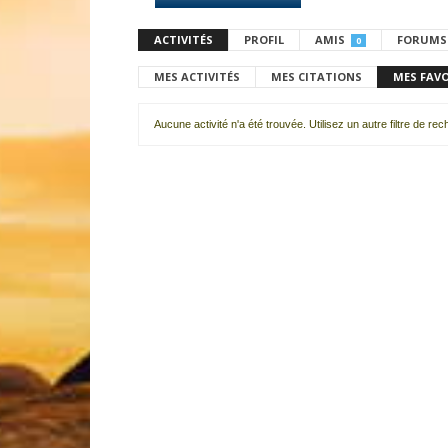
ACTIVITÉS
PROFIL
AMIS
FORUMS
0
MES ACTIVITÉS
MES CITATIONS
MES FAV
Aucune activité n'a été trouvée. Utilisez un autre filtre de re