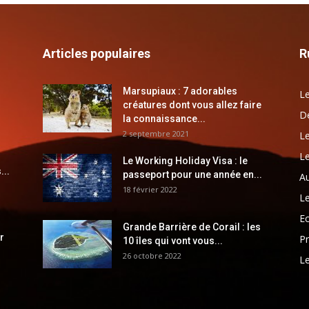
Articles populaires
R
Marsupiaux : 7 adorables
Le
créatures dont vous allez faire
Dé
la connaissance...
2 septembre 2021
Le
Le
Le Working Holiday Visa : le
...
passeport pour une année en...
Au
18 février 2022
Le
E
Grande Barrière de Corail : les
r
Pr
10 îles qui vont vous...
26 octobre 2022
Le