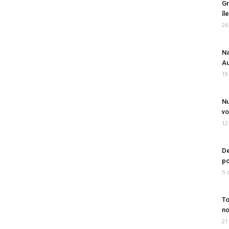
Gr
îl
26
Na
Au
19
Nu
vo
12
De
po
5 
To
no
21