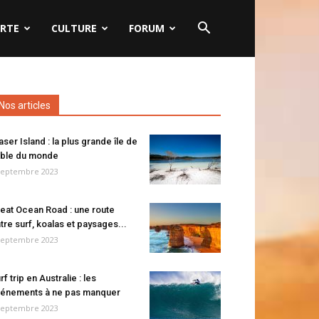
RTE
CULTURE
FORUM
Nos articles
aser Island : la plus grande île de
ble du monde
septembre 2023
eat Ocean Road : une route
tre surf, koalas et paysages...
septembre 2023
rf trip en Australie : les
énements à ne pas manquer
septembre 2023