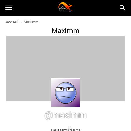
Australia-
Accueil
Maximm
Maximm
australie.com
@maximm
Pas d’activité récente