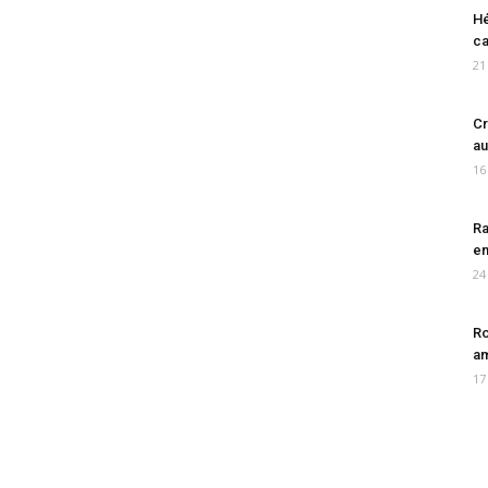
Hé
ca
21
Cr
au
16
Ra
en
24
Ro
am
17