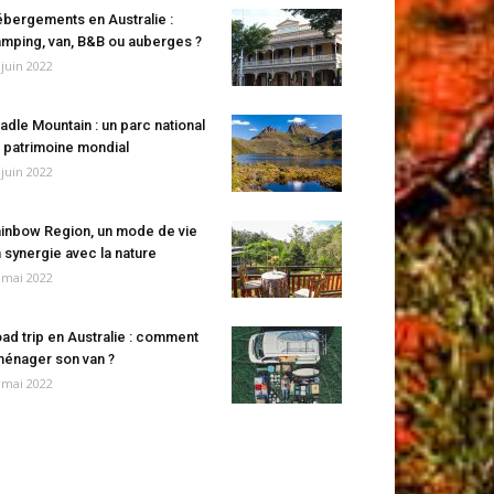
bergements en Australie :
mping, van, B&B ou auberges ?
 juin 2022
adle Mountain : un parc national
 patrimoine mondial
 juin 2022
inbow Region, un mode de vie
 synergie avec la nature
 mai 2022
ad trip en Australie : comment
énager son van ?
 mai 2022