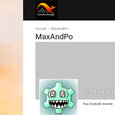
Australia-
Accueil
MaxAndPo
australie.com
MaxAndPo
@maxan
Pas d’activité récente