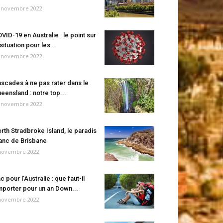
 novembre 2022
VID-19 en Australie : le point sur
 situation pour les...
 novembre 2022
scades à ne pas rater dans le
eensland : notre top...
 novembre 2022
rth Stradbroke Island, le paradis
anc de Brisbane
novembre 2022
c pour l’Australie : que faut-il
porter pour un an Down...
novembre 2022