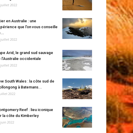
 juillet 2022
ier en Australie : une
périence que l’on vous conseille
...
 juillet 2022
pe Arid, le grand sud sauvage
 l’Australie occidentale
 juillet 2022
w South Wales : la côte sud de
llongong à Batemans...
juillet 2022
ntgomery Reef : lieu iconique
r la côte du Kimberley
 juin 2022