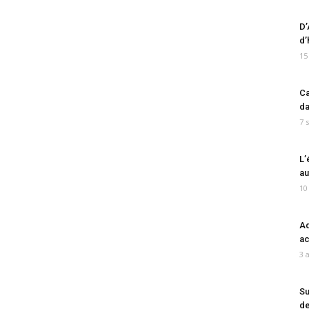
D’
d’
15
Ca
da
7 
L’
au
10
Ad
ac
3 
Su
de