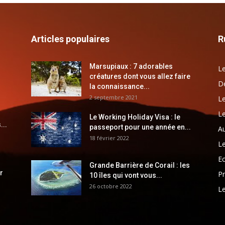
Articles populaires
R
Marsupiaux : 7 adorables
Le
créatures dont vous allez faire
Dé
la connaissance...
2 septembre 2021
Le
Le
Le Working Holiday Visa : le
...
passeport pour une année en...
Au
18 février 2022
Le
E
Grande Barrière de Corail : les
r
Pr
10 îles qui vont vous...
26 octobre 2022
Le