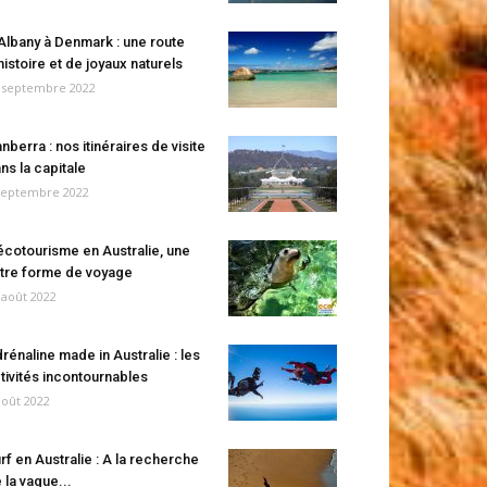
Albany à Denmark : une route
histoire et de joyaux naturels
 septembre 2022
nberra : nos itinéraires de visite
ns la capitale
septembre 2022
écotourisme en Australie, une
tre forme de voyage
 août 2022
rénaline made in Australie : les
tivités incontournables
août 2022
rf en Australie : A la recherche
 la vague...