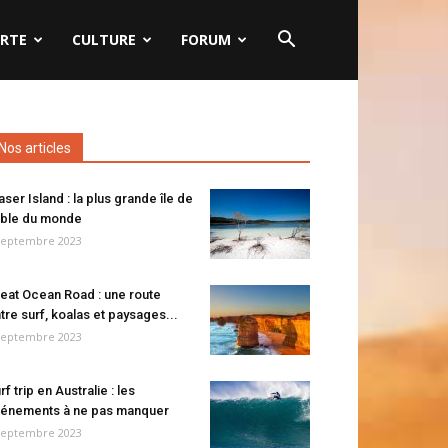
RTE
CULTURE
FORUM
Nos articles
aser Island : la plus grande île de
ble du monde
septembre 2023
eat Ocean Road : une route
tre surf, koalas et paysages...
septembre 2023
rf trip en Australie : les
énements à ne pas manquer
septembre 2023