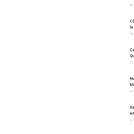
30
CO
la
30
Ca
Qu
23
No
bl
9 
Sa
em
2 