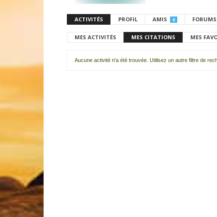
ACTIVITÉS
PROFIL
AMIS
FORUMS
0
MES ACTIVITÉS
MES CITATIONS
MES FAV
Aucune activité n'a été trouvée. Utilisez un autre filtre de re