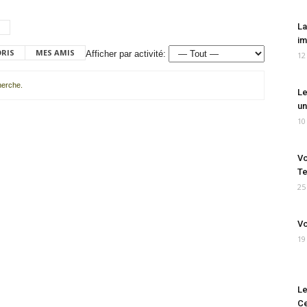
La
im
ORIS
MES AMIS
Afficher par activité:
12
cherche.
Le
un
10
Vo
Te
25
Vo
19
Le
Ce