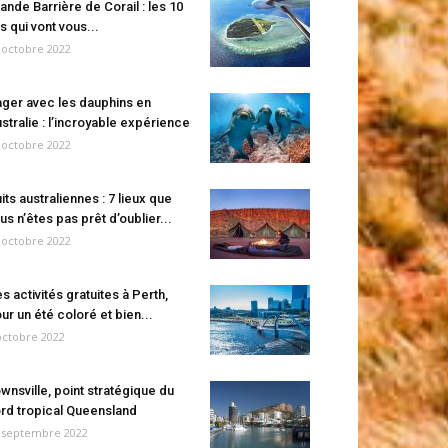
ande Barrière de Corail : les 10
es qui vont vous...
 octobre 2022
ger avec les dauphins en
stralie : l’incroyable expérience
 octobre 2022
its australiennes : 7 lieux que
us n’êtes pas prêt d’oublier...
 octobre 2022
s activités gratuites à Perth,
ur un été coloré et bien...
octobre 2022
wnsville, point stratégique du
rd tropical Queensland
 septembre 2022