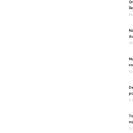
Gr
îl
26
Na
Au
19
Nu
vo
12
De
po
5 
To
no
21