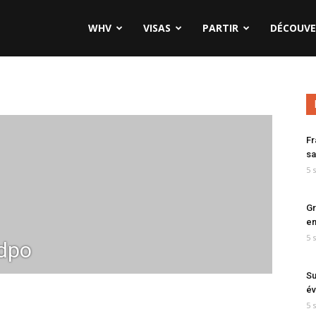
WHV
VISAS
PARTIR
DÉCOUVE
Fr
sa
5 
Gr
en
5 
dpo
Su
év
5 