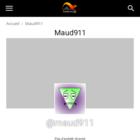
Australia-
Accueil
Maud911
Maud911
australie.com
@maud911
Pas d’activité récente