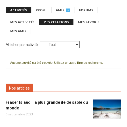
ACTIVITÉS
PROFIL
AMIS
FORUMS
0
MES ACTIVITÉS
MES CITATIONS
MES FAVORIS
MES AMIS
Afficher par activité:
Aucune activité n'a été trouvée. Utilisez un autre filtre de recherche.
Nos articles
Fraser Island : la plus grande île de sable du
monde
5 septembre 2023