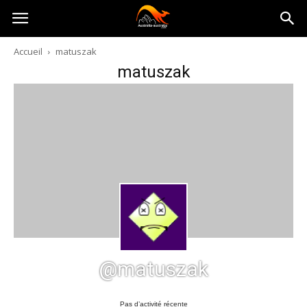
Australia-
Accueil
matuszak
matuszak
australie.com
@matuszak
Pas d’activité récente