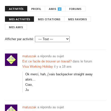
ACTIVITÉS
PROFIL
AMIS
FORUMS
0
MES ACTIVITÉS
MES CITATIONS
MES FAVORIS
MES AMIS
Afficher par activité:
matuszak
a répondu au sujet
Est ce facile de trouver un travail?
dans le forum
Visa Working Holiday
il y a 18 ans
Ok merci, hah, j’vais backpacker straight away
alors…
Ciao,
Ju
matuszak
a répondu au sujet