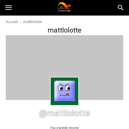
Australia-
Accueil
mattlolotte
mattlolotte
australie.com
@mattlolotte
Pas d’activité récente