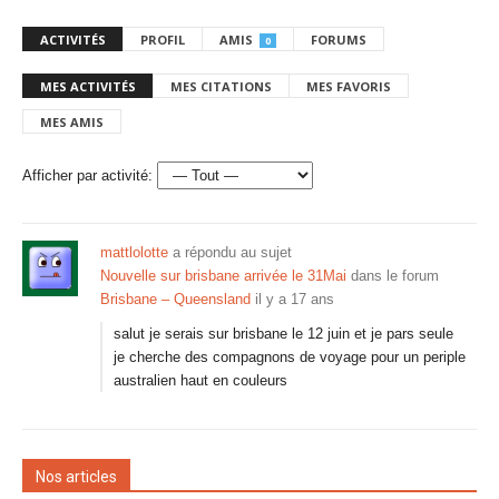
ACTIVITÉS
PROFIL
AMIS
FORUMS
0
MES ACTIVITÉS
MES CITATIONS
MES FAVORIS
MES AMIS
Afficher par activité:
mattlolotte
a répondu au sujet
Nouvelle sur brisbane arrivée le 31Mai
dans le forum
Brisbane – Queensland
il y a 17 ans
salut je serais sur brisbane le 12 juin et je pars seule
je cherche des compagnons de voyage pour un periple
australien haut en couleurs
Nos articles