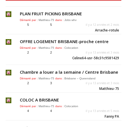
PLAN FRUIT PICKING BRISBANE
Démarré par :
Matthieu-75
dans :
Jobs whv
il y a 12 années et 2 mois
5
5
Arrache-rotule
OFFRE LOGEMENT BRISBANE-proche centre
Démarré par :
Matthieu-75
dans :
Colocation
il y a 13 années et 3 mois
2
2
Celine64-usr-58c31c9581429
Chambre a louer a la semaine / Centre Brisbane
Démarré par :
Matthieu-75
dans :
Brisbane – Queensland
il y a 13 années et 3 mois
2
3
Matthieu-75
COLOC A BRISBANE
Démarré par :
Matthieu-75
dans :
Colocation
il y a 13 années et 5 mois
4
4
Fanny PA