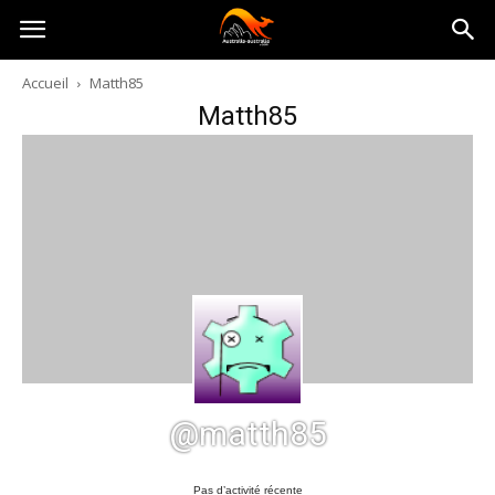
Australia-
Accueil
Matth85
Matth85
australie.com
@matth85
Pas d’activité récente