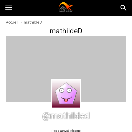
Australia-
Accueil
mathildeD
mathildeD
australie.com
@mathilded
Pas d’activité récente