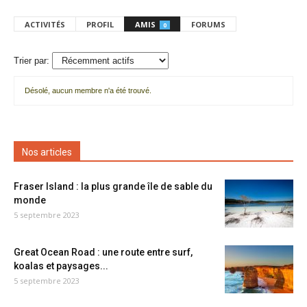
ACTIVITÉS
PROFIL
AMIS
FORUMS
0
Trier par:
Désolé, aucun membre n'a été trouvé.
Mes
amis
Nos articles
Fraser Island : la plus grande île de sable du
monde
5 septembre 2023
Great Ocean Road : une route entre surf,
koalas et paysages...
5 septembre 2023