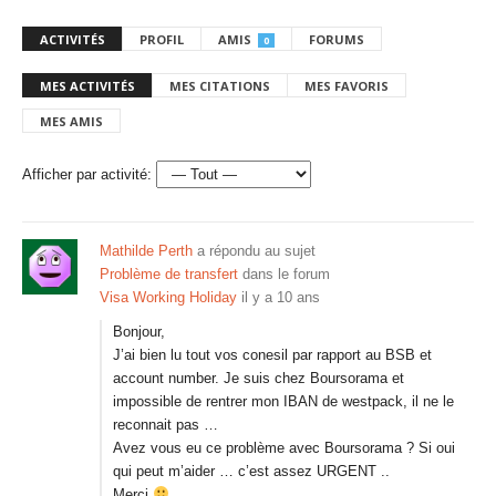
ACTIVITÉS
PROFIL
AMIS
FORUMS
0
MES ACTIVITÉS
MES CITATIONS
MES FAVORIS
MES AMIS
Afficher par activité:
Mathilde Perth
a répondu au sujet
Problème de transfert
dans le forum
Visa Working Holiday
il y a 10 ans
Bonjour,
J’ai bien lu tout vos conesil par rapport au BSB et
account number. Je suis chez Boursorama et
impossible de rentrer mon IBAN de westpack, il ne le
reconnait pas …
Avez vous eu ce problème avec Boursorama ? Si oui
qui peut m’aider … c’est assez URGENT ..
Merci