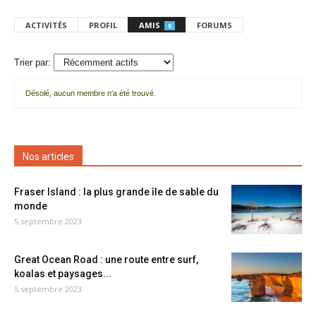
ACTIVITÉS
PROFIL
AMIS
FORUMS
0
Trier par:
Désolé, aucun membre n'a été trouvé.
Mes
amis
Nos articles
Fraser Island : la plus grande île de sable du
monde
5 septembre 2023
Great Ocean Road : une route entre surf,
koalas et paysages...
5 septembre 2023