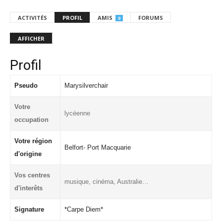
ACTIVITÉS
PROFIL
AMIS
FORUMS
0
AFFICHER
Profil
Pseudo
Marysilverchair
Votre
lycéenne
occupation
Votre région
Belfort- Port Macquarie
d'origine
Vos centres
musique, cinéma, Australie…
d'interêts
Signature
*Carpe Diem*