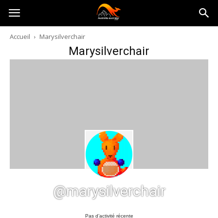
Australia-
Accueil
Marysilverchair
Marysilverchair
australie.com
@marysilverchair
Pas d’activité récente