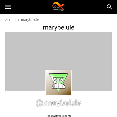
Australia-
Accueil
marybelule
marybelule
australie.com
@marybelule
Pas d’activité récente