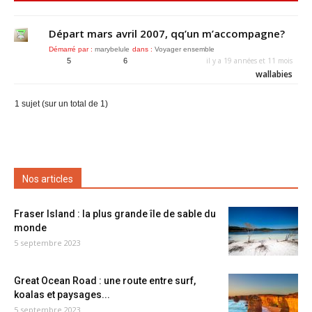
Départ mars avril 2007, qq’un m’accompagne?
Démarré par :
marybelule
dans :
Voyager ensemble
il y a 19 années et 11 mois
5
6
wallabies
1 sujet (sur un total de 1)
Nos articles
Fraser Island : la plus grande île de sable du
monde
5 septembre 2023
Great Ocean Road : une route entre surf,
koalas et paysages...
5 septembre 2023