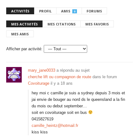
ACTIVITÉS
PROFIL
AMIS
FORUMS
0
MES ACTIVITÉS
MES CITATIONS
MES FAVORIS
MES AMIS
Afficher par activité:
mary_jane0033
a répondu au sujet
cherche lift ou compagnon de route
dans le forum
Covoiturage
il y a 18 ans
hey moi c camille je suis a sydney depuis 3 mois et
jai envie de bouger au nord ds le queensland a la fin
du mois ou debut september…
soit en covoiturage soit en bus
0415827619
camille_heintz@hotmail.fr
kiss kiss