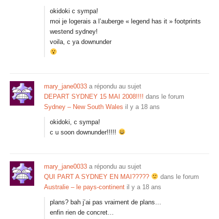
okidoki c sympa!
moi je logerais a l’auberge « legend has it » footprints
westend sydney!
voila, c ya downunder
mary_jane0033
a répondu au sujet
DEPART SYDNEY 15 MAI 2008!!!!
dans le forum
Sydney – New South Wales
il y a 18 ans
okidoki, c sympa!
c u soon downunder!!!!!
mary_jane0033
a répondu au sujet
QUI PART A SYDNEY EN MAI?????
dans le forum
Australie – le pays-continent
il y a 18 ans
plans? bah j’ai pas vraiment de plans…
enfin rien de concret…