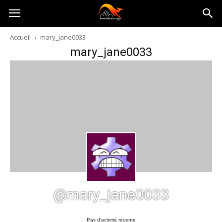
Australia-
Accueil
mary_jane0033
mary_jane0033
australie.com
@mary_jane0033
Pas d’activité récente