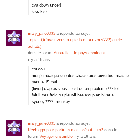
cya down under!
kiss kiss
mary_jane0033
a répondu au sujet
Topics Qu'avez vous au pieds et sur vous???( guide
achats)
dans le forum
Australie – le pays-continent
il y a 18 ans
coucou
moi j’embarque que des chaussures ouvertes, mais je
pars le 15 mai
(hiver) d’apres vous… est-ce un probleme??? lol
fait il tres froid ou pleut-il beaucoup en hiver a
sydney???? :monkey
mary_jane0033
a répondu au sujet
Rech qqn pour partir fin mai – début Juin?
dans le
forum
Voyager ensemble
il y a 18 ans