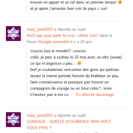
trouver un appart et un taf dans un premier temps!
et pi apres j’aimerais bien voir du pays c sur!
mary_jane0033
a répondu au sujet
Rech qqn pour partir fin mai – début Juin?
dans le
forum
Voyager ensemble
il y a 18 ans
coucou tout le monde!!! :coucou
voilà, je pars à sydney le 15 mai avec un whv (seule)
ce qui m’angoisse u peu…
bref je souhaiterais rencontrer des gens qui partirais
durant la meme periode histoire de blablater un peu,
faire connaissance et pourquoi pas trouver un
compagnon de voyage ou un futur coloc’! :ivres
n’hesitez pas à me co…
En afficher davantage
mary_jane0033
a répondu au sujet
SONDAGE : QUELLE ASSURANCE WHV AVEZ
VOUS PRIS ?