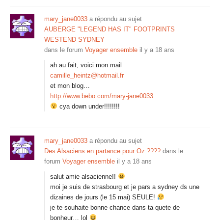
mary_jane0033
a répondu au sujet
AUBERGE "LEGEND HAS IT" FOOTPRINTS
WESTEND SYDNEY
dans le forum
Voyager ensemble
il y a 18 ans
ah au fait, voici mon mail
camille_heintz@hotmail.fr
et mon blog…
http://www.bebo.com/mary-jane0033
cya down under!!!!!!!!
mary_jane0033
a répondu au sujet
Des Alsaciens en partance pour Oz ????
dans le
forum
Voyager ensemble
il y a 18 ans
salut amie alsacienne!!
moi je suis de strasbourg et je pars a sydney ds une
dizaines de jours (le 15 mai) SEULE!
je te souhaite bonne chance dans ta quete de
bonheur… lol