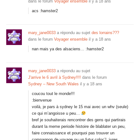
dans le forum
Voyager ensemble
il y a 18 ans
acs :hamster2
mary_jane0033
a répondu au sujet
des lorrains???
dans le forum
Voyager ensemble
il y a 18 ans
nan mais ya des alsaciens… :hamster2
mary_jane0033
a répondu au sujet
J'arrive le 6 avril à Sydney!!!!
dans le forum
Sydney – New South Wales
il y a 18 ans
coucou tout le monde!!!
:bienvenue
voilà, je pars à sydney le 15 mai avec un whv (seule)
ce qui m’angoisse u peu…
bref je souhaiterais rencontrer des gens qui partirais
durant la meme periode histoire de blablater un peu,
faire connaissance et pourquoi pas trouver un
compagnon de voyage ou un futur coloc’! :ivres