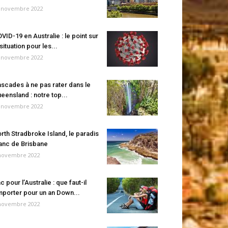
 novembre 2022
VID-19 en Australie : le point sur
 situation pour les...
 novembre 2022
scades à ne pas rater dans le
eensland : notre top...
 novembre 2022
rth Stradbroke Island, le paradis
anc de Brisbane
novembre 2022
c pour l’Australie : que faut-il
porter pour un an Down...
novembre 2022