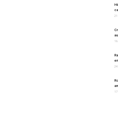
Hé
ca
21
Cr
au
16
Ra
en
24
Ro
am
17