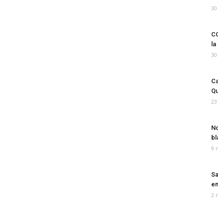
30
CO
la
30
Ca
Qu
23
No
bl
9 
Sa
em
2 