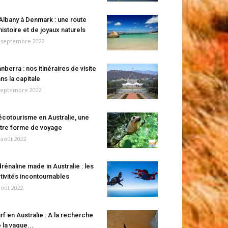
Albany à Denmark : une route
histoire et de joyaux naturels
 septembre 2022
nberra : nos itinéraires de visite
ns la capitale
septembre 2022
écotourisme en Australie, une
tre forme de voyage
 août 2022
rénaline made in Australie : les
tivités incontournables
août 2022
rf en Australie : A la recherche
 la vague...