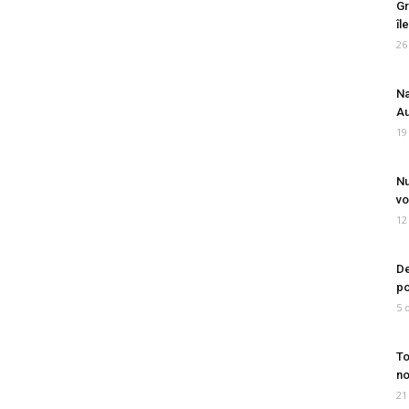
Gr
îl
26
Na
Au
19
Nu
vo
12
De
po
5 
To
no
21