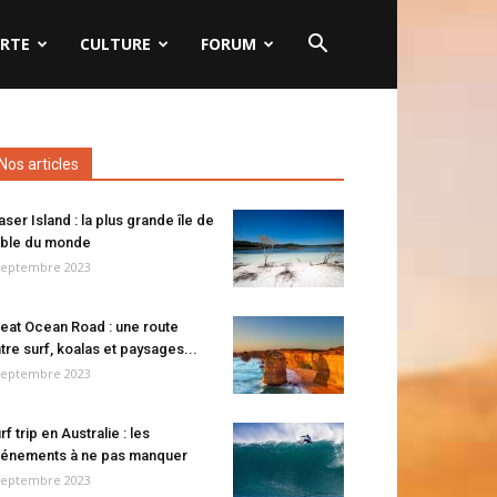
RTE
CULTURE
FORUM
Nos articles
aser Island : la plus grande île de
ble du monde
septembre 2023
eat Ocean Road : une route
tre surf, koalas et paysages...
septembre 2023
rf trip en Australie : les
énements à ne pas manquer
septembre 2023