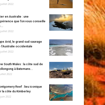
 juillet 2022
ier en Australie : une
périence que l’on vous conseille
...
 juillet 2022
pe Arid, le grand sud sauvage
 l’Australie occidentale
 juillet 2022
w South Wales : la côte sud de
llongong à Batemans...
juillet 2022
ntgomery Reef : lieu iconique
r la côte du Kimberley
 juin 2022