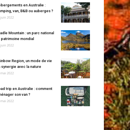
bergements en Australie :
mping, van, B&B ou auberges ?
 juin 2022
adle Mountain : un parc national
 patrimoine mondial
 juin 2022
inbow Region, un mode de vie
 synergie avec la nature
 mai 2022
ad trip en Australie : comment
énager son van ?
 mai 2022