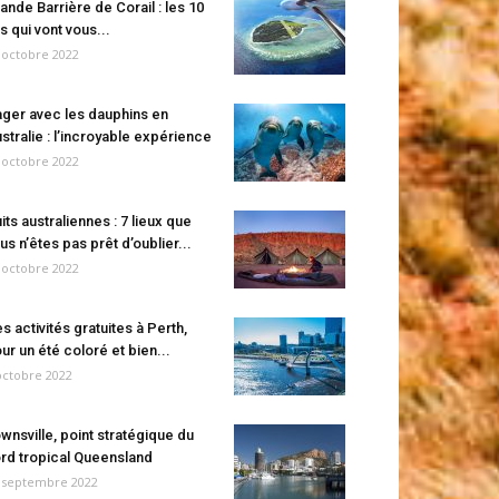
ande Barrière de Corail : les 10
es qui vont vous...
 octobre 2022
ger avec les dauphins en
stralie : l’incroyable expérience
 octobre 2022
its australiennes : 7 lieux que
us n’êtes pas prêt d’oublier...
 octobre 2022
s activités gratuites à Perth,
ur un été coloré et bien...
octobre 2022
wnsville, point stratégique du
rd tropical Queensland
 septembre 2022