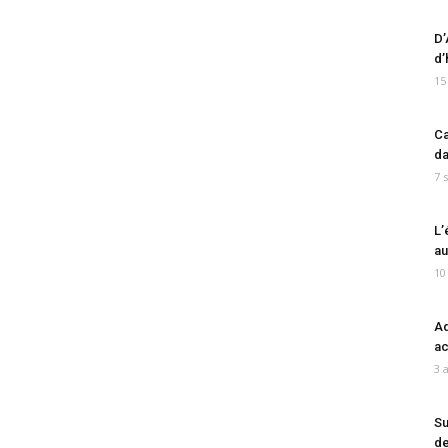
D’
d’
15
Ca
da
7 
L’
au
10
Ad
ac
3 
Su
de