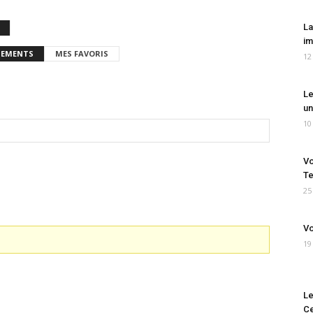
La
im
EMENTS
MES FAVORIS
12
Le
un
10
Vo
Te
25
Vo
19
Le
Ce