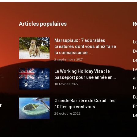
Articles populaires
R
Marsupiaux : 7 adorables
Le
créatures dont vous allez faire
Dé
la connaissance...
2 septembre 2021
Le
Le
Le Working Holiday Visa : le
...
passeport pour une année en...
Au
18 février 2022
Le
E
Grande Barrière de Corail : les
r
Pr
10 îles qui vont vous...
26 octobre 2022
Le