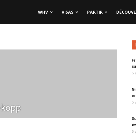
WHV
VISAS
PARTIR
DÉCOUVE
Fr
sa
5 
Gr
en
5 
-kopp
Su
év
5 