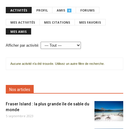
ACTIVITÉS
PROFIL
AMIS
FORUMS
0
MES ACTIVITÉS
MES CITATIONS
MES FAVORIS
MES AMIS
Afficher par activité:
Aucune activité n'a été trouvée. Utilisez un autre filtre de recherche.
Nos articles
Fraser Island : la plus grande île de sable du
monde
5 septembre 2023