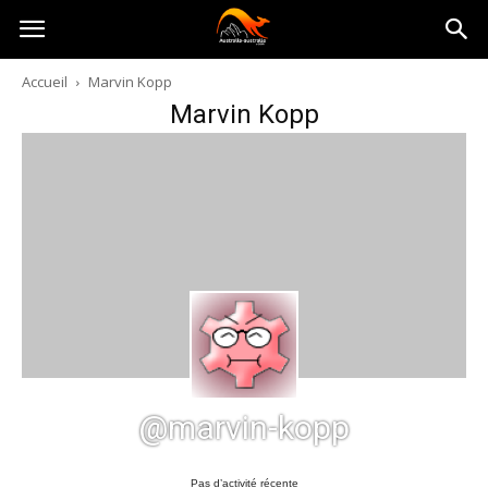
Australia-
Accueil
Marvin Kopp
Marvin Kopp
australie.com
@marvin-kopp
Pas d’activité récente