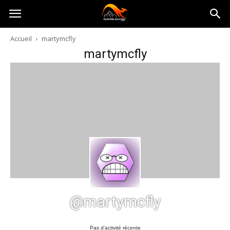
Australia-
Accueil
martymcfly
martymcfly
australie.com
@martymcfly
Pas d’activité récente