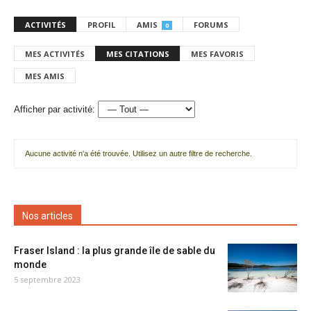
ACTIVITÉS
PROFIL
AMIS
FORUMS
0
MES ACTIVITÉS
MES CITATIONS
MES FAVORIS
MES AMIS
Afficher par activité:
Aucune activité n'a été trouvée. Utilisez un autre filtre de recherche.
Nos articles
Fraser Island : la plus grande île de sable du
monde
5 septembre 2023