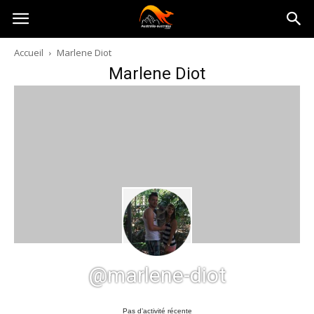
Australia-
Accueil
Marlene Diot
Marlene Diot
australie.com
@marlene-diot
Pas d’activité récente