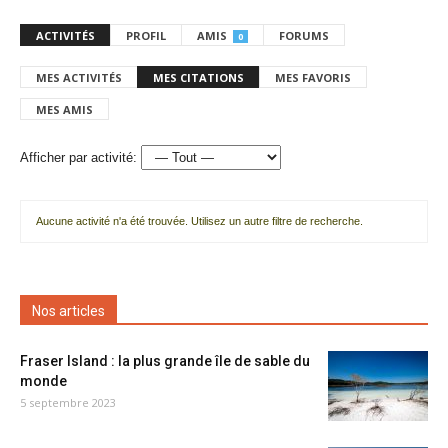
ACTIVITÉS
PROFIL
AMIS
FORUMS
0
MES ACTIVITÉS
MES CITATIONS
MES FAVORIS
MES AMIS
Afficher par activité:
Aucune activité n'a été trouvée. Utilisez un autre filtre de recherche.
Nos articles
Fraser Island : la plus grande île de sable du
monde
5 septembre 2023