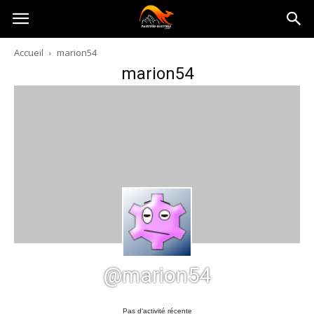
Australia-
Accueil
marion54
marion54
australie.com
@marion54
Pas d’activité récente