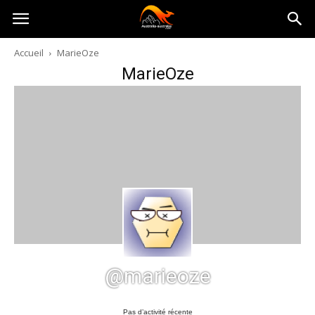
Australia-
Accueil
MarieOze
MarieOze
australie.com
@marieoze
Pas d’activité récente