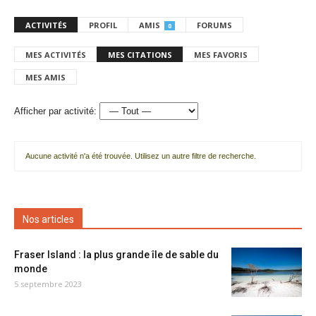
ACTIVITÉS
PROFIL
AMIS
FORUMS
0
MES ACTIVITÉS
MES CITATIONS
MES FAVORIS
MES AMIS
Afficher par activité:
Aucune activité n'a été trouvée. Utilisez un autre filtre de recherche.
Nos articles
Fraser Island : la plus grande île de sable du
monde
5 septembre 2023