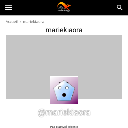
Australia-
Accueil
mariekiaora
mariekiaora
australie.com
@mariekiaora
Pas d’activité récente